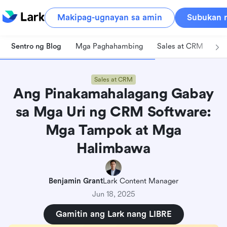
Makipag-ugnayan sa amin
Subukan n
Sentro ng Blog
Mga Paghahambing
Sales at CRM
Pa
Sales at CRM
Ang Pinakamahalagang Gabay
sa Mga Uri ng CRM Software:
Mga Tampok at Mga
Halimbawa
Benjamin Grant
Lark Content Manager
Jun 18, 2025
Gamitin ang Lark nang LIBRE