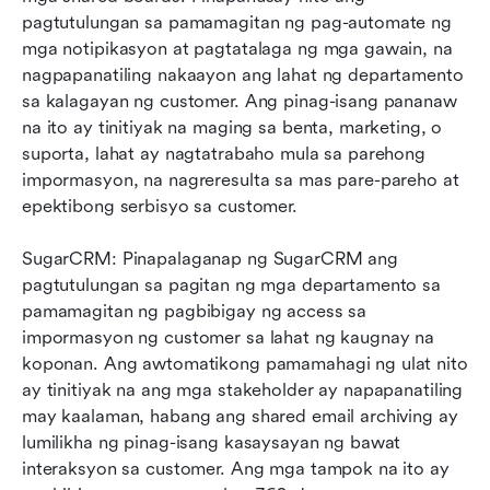
pagtutulungan sa pamamagitan ng pag-automate ng 
mga notipikasyon at pagtatalaga ng mga gawain, na 
nagpapanatiling nakaayon ang lahat ng departamento 
sa kalagayan ng customer. Ang pinag-isang pananaw 
na ito ay tinitiyak na maging sa benta, marketing, o 
suporta, lahat ay nagtatrabaho mula sa parehong 
impormasyon, na nagreresulta sa mas pare-pareho at 
epektibong serbisyo sa customer.
SugarCRM: Pinapalaganap ng SugarCRM ang 
pagtutulungan sa pagitan ng mga departamento sa 
pamamagitan ng pagbibigay ng access sa 
impormasyon ng customer sa lahat ng kaugnay na 
koponan. Ang awtomatikong pamamahagi ng ulat nito 
ay tinitiyak na ang mga stakeholder ay napapanatiling 
may kaalaman, habang ang shared email archiving ay 
lumilikha ng pinag-isang kasaysayan ng bawat 
interaksyon sa customer. Ang mga tampok na ito ay 