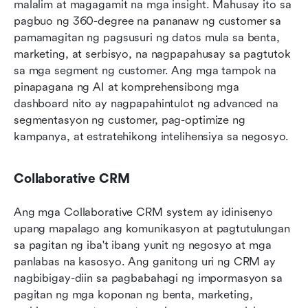
malalim at magagamit na mga insight. Mahusay ito sa 
pagbuo ng 360-degree na pananaw ng customer sa 
pamamagitan ng pagsusuri ng datos mula sa benta, 
marketing, at serbisyo, na nagpapahusay sa pagtutok 
sa mga segment ng customer. Ang mga tampok na 
pinapagana ng AI at komprehensibong mga 
dashboard nito ay nagpapahintulot ng advanced na 
segmentasyon ng customer, pag-optimize ng 
kampanya, at estratehikong intelihensiya sa negosyo.
Collaborative CRM
Ang mga Collaborative CRM system ay idinisenyo 
upang mapalago ang komunikasyon at pagtutulungan 
sa pagitan ng iba't ibang yunit ng negosyo at mga 
panlabas na kasosyo. Ang ganitong uri ng CRM ay 
nagbibigay-diin sa pagbabahagi ng impormasyon sa 
pagitan ng mga koponan ng benta, marketing, 