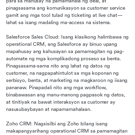
para sa mahusay na pamamahala ng deal, at 
pinagsasama ang komunikasyon sa customer service 
gamit ang mga tool tulad ng ticketing at live chat—
lahat sa isang madaling ma-access na sistema.
Salesforce Sales Cloud: Isang klasikong halimbawa ng 
operational CRM, ang Salesforce ay binuo upang 
mapahusay ang kahusayan sa pamamagitan ng pag-
automate ng mga komplikadong proseso sa benta. 
Pinagsasama-sama nito ang lahat ng datos ng 
customer, na nagpapahintulot sa mga koponan ng 
serbisyo, benta, at marketing na magkaroon ng iisang 
pananaw. Pinapadali nito ang mga workflow, 
binabawasan ang manu-manong pagpasok ng datos, 
at tinitiyak na bawat interaksyon sa customer ay 
nasusubaybayan at napamamahalaan.
Zoho CRM: Nagsisilbi ang Zoho bilang isang 
makapangyarihang operational CRM sa pamamagitan 