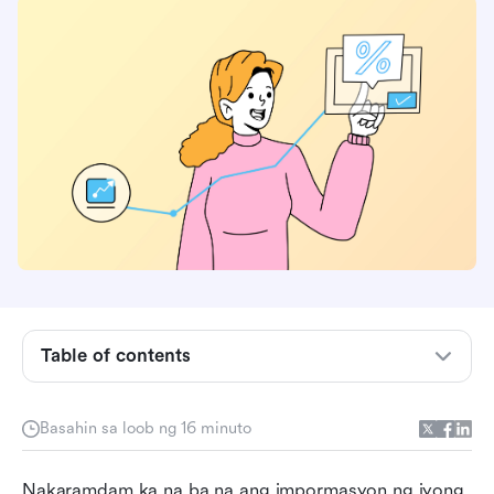
Table of contents
Ano ang CRM software?
Basahin sa loob ng 16 minuto
Ang 5 uri ng CRM software
Nakaramdam ka na ba na ang impormasyon ng iyong 