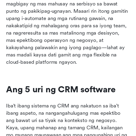
magbigay ng mas mahusay na serbisyo sa bawat 
punto ng pakikipag-ugnayan. Maaari rin itong gamitin 
upang i-automate ang mga rutinang gawain, na 
nakakatipid ng mahalagang oras para sa iyong team, 
na nagreresulta sa mas matalinong mga desisyon, 
mas epektibong operasyon ng negosyo, at 
kakayahang palawakin ang iyong paglago—lahat ay 
mas madali kaysa dati gamit ang mga flexible na 
cloud-based platforms ngayon.
Ang 5 uri ng CRM software
Iba't ibang sistema ng CRM ang nakatuon sa iba't 
ibang aspeto, na nangangahulugang mas epektibo 
ang bawat uri sa tiyak na konteksto ng negosyo. 
Kaya, upang mahanap ang tamang CRM, kailangan 
mo munang maunawaan ang mga pangunahing uri ng 