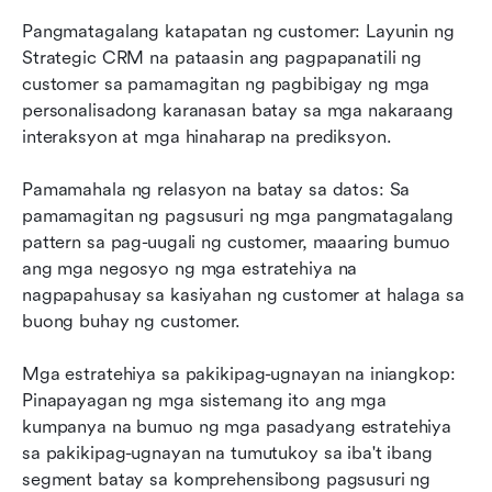
Pangmatagalang katapatan ng customer: Layunin ng 
Strategic CRM na pataasin ang pagpapanatili ng 
customer sa pamamagitan ng pagbibigay ng mga 
personalisadong karanasan batay sa mga nakaraang 
interaksyon at mga hinaharap na prediksyon.
Pamamahala ng relasyon na batay sa datos: Sa 
pamamagitan ng pagsusuri ng mga pangmatagalang 
pattern sa pag-uugali ng customer, maaaring bumuo 
ang mga negosyo ng mga estratehiya na 
nagpapahusay sa kasiyahan ng customer at halaga sa 
buong buhay ng customer.
Mga estratehiya sa pakikipag-ugnayan na iniangkop: 
Pinapayagan ng mga sistemang ito ang mga 
kumpanya na bumuo ng mga pasadyang estratehiya 
sa pakikipag-ugnayan na tumutukoy sa iba't ibang 
segment batay sa komprehensibong pagsusuri ng 