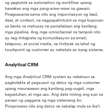
ng pagtutok sa automation ng workflow upang 
hawakan ang mga pang-araw-araw na gawain. 
Pinagsasama-sama nito ang impormasyon ng lead, 
deal, at contact, na nagpapahintulot sa mga koponan 
sa benta na mahusay na pamahalaan ang kanilang 
mga pipeline. Ang mga omnichannel na tampok nito 
ay nag-iintegrate ng komunikasyon sa email, 
telepono, at social media, na tinitiyak na lahat ng 
touchpoint ng customer ay naitatala sa isang sistema.
Analytical CRM
Ang mga Analytical CRM system ay nakatuon sa 
pagkolekta at pagsusuri ng datos ng mga customer 
upang maunawaan ang kanilang pag-uugali, mga 
kagustuhan, at mga uso. Ang data mining ang susi sa 
paraan ng paggana ng mga sistemang ito: 
Pinoproseso nila ang datos na nakalap mula sa iba't 