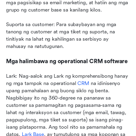
mga pagsisikap sa email marketing, at hatiin ang mga 
grupo ng customer base sa kanilang kilos.
Suporta sa customer: Para subaybayan ang mga 
tanong ng customer at mga tiket ng suporta, na 
tinitiyak na lahat ng kahilingan sa serbisyo ay 
mahusay na natutugunan.
Mga halimbawa ng operational CRM software
Lark: Nag-aalok ang Lark ng komprehensibong hanay 
ng mga tampok na operational
 CRM
 na idinisenyo 
upang pamahalaan ang buong siklo ng benta. 
Nagbibigay ito ng 360-degree na pananaw sa 
customer sa pamamagitan ng pagsasama-sama ng 
lahat ng interaksyon sa customer (mga email, tawag, 
pagpupulong, mga tiket sa suporta) sa isang pinag-
isang plataporma. Ang tool nito sa pamamahala ng 
datos, 
Lark Base
, ay tumutulong sa mga koponan sa 