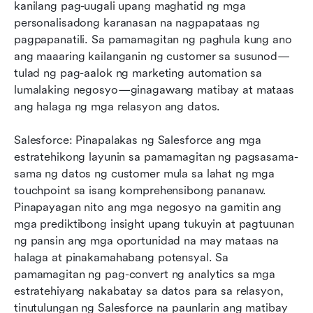
kanilang pag-uugali upang maghatid ng mga 
personalisadong karanasan na nagpapataas ng 
pagpapanatili. Sa pamamagitan ng paghula kung ano 
ang maaaring kailanganin ng customer sa susunod—
tulad ng pag-aalok ng marketing automation sa 
lumalaking negosyo—ginagawang matibay at mataas 
ang halaga ng mga relasyon ang datos.
Salesforce: Pinapalakas ng Salesforce ang mga 
estratehikong layunin sa pamamagitan ng pagsasama-
sama ng datos ng customer mula sa lahat ng mga 
touchpoint sa isang komprehensibong pananaw. 
Pinapayagan nito ang mga negosyo na gamitin ang 
mga prediktibong insight upang tukuyin at pagtuunan 
ng pansin ang mga oportunidad na may mataas na 
halaga at pinakamahabang potensyal. Sa 
pamamagitan ng pag-convert ng analytics sa mga 
estratehiyang nakabatay sa datos para sa relasyon, 
tinutulungan ng Salesforce na paunlarin ang matibay 