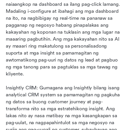
naiaangkop na dashboard sa ilang pag-click lamang. 
Madaling i-configure at ibahagi ang mga dashboard 
na ito, na nagbibigay ng real-time na pananaw sa 
pagganap ng negosyo habang pinapalakas ang 
kakayahan ng koponan na tuklasin ang mga lugar na 
maaaring pagbutihin. Ang mga kakayahan nito sa AI 
ay maaari ring makatulong sa personalisadong 
suporta at mga insight sa pamamagitan ng 
awtomatikong pag-uuri ng datos ng lead at pagbuo 
ng mga tanong para sa pagtuklas sa mga tawag ng 
kliyente.
Insightly CRM: Gumagana ang Insightly bilang isang 
analytical CRM system sa pamamagitan ng pagkuha 
ng datos sa buong customer journey at pag-
transforma nito sa mga estratehikong insight. Ang 
lakas nito ay nasa matibay na mga kasangkapan sa 
pag-uulat, na nagpapahintulot sa mga negosyo na 
suriin ang pag-uugali ng customer, subaybayan ang 