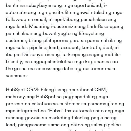
benta na subaybayan ang mga oportunidad, i-
automate ang mga paulit-ulit na gawain tulad ng mga 
follow-up na email, at epektibong pamahalaan ang 
mga lead. Maaaring i-customize ang Lark Base upang 
pamahalaan ang bawat yugto ng lifecycle ng 
customer, bilang plataporma para sa pamamahala ng 
mga sales pipeline, lead, account, kontrata, deal, at 
iba pa. Dinisenyo rin ang Lark upang maging mobile-
friendly, na nagpapahintulot sa mga koponan na on 
the go na ma-access ang datos ng customer mula 
saanman.
HubSpot CRM: Bilang isang operational CRM, 
mahusay ang HubSpot sa pagpapadali ng mga 
proseso na nakatuon sa customer sa pamamagitan ng 
mga integrated na "Hubs." Ina-automate nito ang mga 
rutinang gawain sa marketing tulad ng pagkuha ng 
lead, pinagsasama-sama ang datos ng sales pipeline 