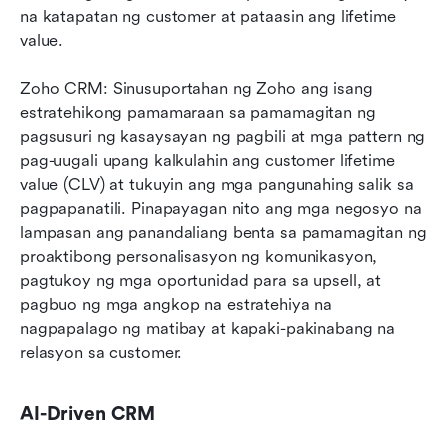
na katapatan ng customer at pataasin ang lifetime 
value.
Zoho CRM: Sinusuportahan ng Zoho ang isang 
estratehikong pamamaraan sa pamamagitan ng 
pagsusuri ng kasaysayan ng pagbili at mga pattern ng 
pag-uugali upang kalkulahin ang customer lifetime 
value (CLV) at tukuyin ang mga pangunahing salik sa 
pagpapanatili. Pinapayagan nito ang mga negosyo na 
lampasan ang panandaliang benta sa pamamagitan ng 
proaktibong personalisasyon ng komunikasyon, 
pagtukoy ng mga oportunidad para sa upsell, at 
pagbuo ng mga angkop na estratehiya na 
nagpapalago ng matibay at kapaki-pakinabang na 
relasyon sa customer.
AI-Driven CRM