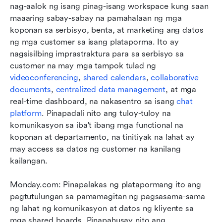
nag-aalok ng isang pinag-isang workspace kung saan 
maaaring sabay-sabay na pamahalaan ng mga 
koponan sa serbisyo, benta, at marketing ang datos 
ng mga customer sa isang plataporma. Ito ay 
nagsisilbing imprastraktura para sa serbisyo sa 
customer na may mga tampok tulad ng 
videoconferencing
, 
shared calendars
, 
collaborative 
documents
, 
centralized data management
, at mga 
real-time dashboard, na nakasentro sa isang 
chat 
platform
. Pinapadali nito ang tuloy-tuloy na 
komunikasyon sa iba't ibang mga functional na 
koponan at departamento, na tinitiyak na lahat ay 
may access sa datos ng customer na kanilang 
kailangan.
Monday.com: Pinapalakas ng platapormang ito ang 
pagtutulungan sa pamamagitan ng pagsasama-sama 
ng lahat ng komunikasyon at datos ng kliyente sa 
mga shared boards. Pinapahusay nito ang 