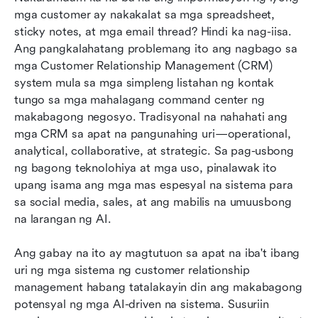
Paano pumili ng tamang uri ng CRM para sa
mga customer ay nakakalat sa mga spreadsheet, 
iyong negosyo
sticky notes, at mga email thread? Hindi ka nag-iisa. 
Ang pangkalahatang problemang ito ang nagbago sa 
Pinakamahusay na mga kasanayan para sa
mga Customer Relationship Management (CRM) 
pagpapatupad ng CRM
system mula sa mga simpleng listahan ng kontak 
Konklusyon
tungo sa mga mahalagang command center ng 
makabagong negosyo. Tradisyonal na nahahati ang 
May kaugnayang pagbasa
mga CRM sa apat na pangunahing uri—operational, 
analytical, collaborative, at strategic. Sa pag-usbong 
ng bagong teknolohiya at mga uso, pinalawak ito 
upang isama ang mga mas espesyal na sistema para 
sa social media, sales, at ang mabilis na umuusbong 
na larangan ng AI.
Ang gabay na ito ay magtutuon sa apat na iba't ibang 
uri ng mga sistema ng customer relationship 
management habang tatalakayin din ang makabagong 
potensyal ng mga AI-driven na sistema. Susuriin 