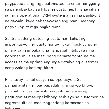
pagpapadala ng mga automated na email hanggang 
sa pagsubaybay sa kilos ng customer, hinahawakan 
ng mga operational CRM system ang mga paulit-ulit 
na gawain, kaya nababawasan ang manu-manong 
pagsisikap at mga pagkakamali.
Sentralisadong datos ng customer: Lahat ng 
impormasyon ng customer ay naka-imbak sa isang 
pinag-isang imbakan, na nagpapahintulot sa mga 
koponan mula sa iba't ibang departamento na ma-
access at ma-update ang mga detalye ng customer 
nang walang kahirap-hirap.
Pinahusay na kahusayan sa operasyon: Sa 
pamamagitan ng pagpapadali ng mga workflow, 
pinapabilis ng mga sistemang ito ang oras ng 
pagtugon at mas epektibong serbisyo sa customer, na 
nagreresulta sa mas magandang karanasan sa 
kabuuan.