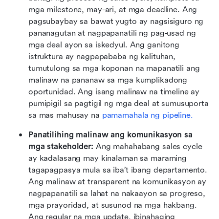
mga milestone, may-ari, at mga deadline. Ang 
pagsubaybay sa bawat yugto ay nagsisiguro ng 
pananagutan at nagpapanatili ng pag-usad ng 
mga deal ayon sa iskedyul. Ang ganitong 
istruktura ay nagpapababa ng kalituhan, 
tumutulong sa mga koponan na mapanatili ang 
malinaw na pananaw sa mga kumplikadong 
oportunidad. Ang isang malinaw na timeline ay 
pumipigil sa pagtigil ng mga deal at sumusuporta 
sa mas mahusay na 
pamamahala ng pipeline.
Panatilihing malinaw ang komunikasyon sa 
mga stakeholder: 
Ang mahahabang sales cycle 
ay kadalasang may kinalaman sa maraming 
tagapagpasya mula sa iba’t ibang departamento. 
Ang malinaw at transparent na komunikasyon ay 
nagpapanatili sa lahat na nakaayon sa progreso, 
mga prayoridad, at susunod na mga hakbang. 
Ang regular na mga update, ibinahaging 