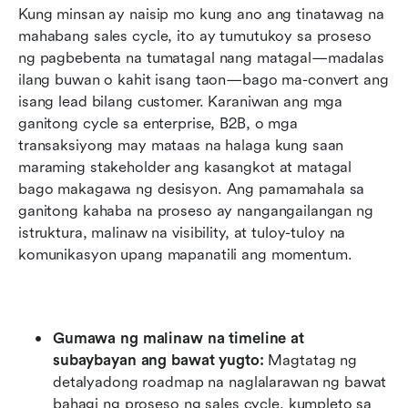
Kung minsan ay naisip mo kung ano ang tinatawag na 
mahabang sales cycle, ito ay tumutukoy sa proseso 
ng pagbebenta na tumatagal nang matagal—madalas 
ilang buwan o kahit isang taon—bago ma-convert ang 
isang lead bilang customer. Karaniwan ang mga 
ganitong cycle sa enterprise, B2B, o mga 
transaksiyong may mataas na halaga kung saan 
maraming stakeholder ang kasangkot at matagal 
bago makagawa ng desisyon. Ang pamamahala sa 
ganitong kahaba na proseso ay nangangailangan ng 
istruktura, malinaw na visibility, at tuloy-tuloy na 
komunikasyon upang mapanatili ang momentum.
Gumawa ng malinaw na timeline at 
subaybayan ang bawat yugto: 
Magtatag ng 
detalyadong roadmap na naglalarawan ng bawat 
bahagi ng proseso ng sales cycle, kumpleto sa 