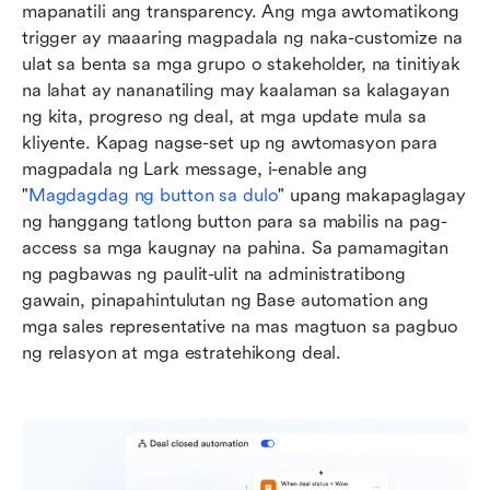
mapanatili ang transparency. Ang mga awtomatikong 
trigger ay maaaring magpadala ng naka-customize na 
ulat sa benta sa mga grupo o stakeholder, na tinitiyak 
na lahat ay nananatiling may kaalaman sa kalagayan 
ng kita, progreso ng deal, at mga update mula sa 
kliyente. Kapag nagse-set up ng awtomasyon para 
magpadala ng Lark message, i-enable ang 
"
Magdagdag ng button sa dulo
" upang makapaglagay 
ng hanggang tatlong button para sa mabilis na pag-
access sa mga kaugnay na pahina. Sa pamamagitan 
ng pagbawas ng paulit-ulit na administratibong 
gawain, pinapahintulutan ng Base automation ang 
mga sales representative na mas magtuon sa pagbuo 
ng relasyon at mga estratehikong deal. 