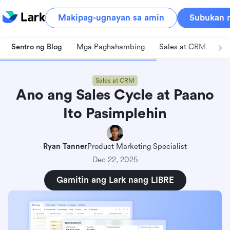
Makipag-ugnayan sa amin
Subukan n
Sentro ng Blog
Mga Paghahambing
Sales at CRM
Pa
Sales at CRM
Ano ang Sales Cycle at Paano
Ito Pasimplehin
Ryan Tanner
Product Marketing Specialist
Dec 22, 2025
Gamitin ang Lark nang LIBRE