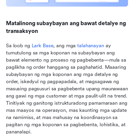
Matalinong subaybayan ang bawat detalye ng 
transaksyon
Sa loob ng 
Lark Base
, ang mga 
talahanayan
 ay 
tumutulong sa mga koponan na subaybayan ang 
bawat elemento ng proseso ng pagbebenta—mula sa 
paglikha ng order hanggang sa paghahatid. Maaaring 
subaybayan ng mga koponan ang mga detalye ng 
order, iskedyul ng pagpapadala, at magsagawa ng 
masusing pagsusuri sa pagbebenta upang maunawaan 
ang gawi ng mga customer at mga paulit-ulit na trend. 
Tinitiyak ng ganitong istrukturadong pamamaraan ang 
mas maayos na operasyon, mas kaunting mga update 
na namimiss, at mas mahusay na koordinasyon sa 
pagitan ng mga koponan sa pagbebenta, lohistika, at 
pananalapi.