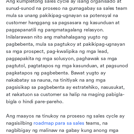
Ang kumpletong sales cycle ay isang organisado at 
sunud-sunod na proseso na gumagabay sa sales team 
mula sa unang pakikipag-ugnayan sa potensyal na 
customer hanggang sa pagsasara ng kasunduan at 
pagpapanatili ng pangmatagalang relasyon. 
Inilalarawan nito ang mahahalagang yugto ng 
pagbebenta, mula sa pagtukoy at pakikipag-ugnayan 
sa mga prospect, pag-kwalipika ng mga lead, 
pagpapakita ng mga solusyon, paghawak sa mga 
pagtutol, pagtatapos ng mga kasunduan, at pagsunod 
pagkatapos ng pagbebenta. Bawat yugto ay 
nakabatay sa nauna, na tinitiyak na ang mga 
pagsisikap sa pagbebenta ay estratehiko, nasusukat, 
at nakatuon sa customer sa halip na maging pabigla-
bigla o hindi pare-pareho.
Ang maayos na tinukoy na proseso ng sales cycle ay 
nagsisilbing 
roadmap para sa sales
 teams, na 
nagbibigay ng malinaw na gabay kung anong mga 