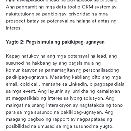
Ang paggamit ng mga data tool o CRM system ay 
nakatutulong sa pagbibigay-priyoridad sa mga 
prospect batay sa potensyal na halaga at antas ng 
interes.
Yugto 2: Pagsisimula ng pakikipag-ugnayan
Kapag natukoy na ang mga potensyal na lead, ang 
susunod na hakbang ay ang pagsisimula ng 
komunikasyon sa pamamagitan ng personalisadong 
pakikipag-ugnayan. Maaaring kabilang dito ang mga 
email, cold call, mensahe sa LinkedIn, o pagpapakilala 
sa mga event. Ang layunin ay lumikha ng kamalayan 
at magpasiklab ng interes sa iyong solusyon. Ang 
maingat na unang interaksyon ay nagtatakda ng tono 
para sa mga susunod na pakikipag-ugnayan. Ang 
maagang pagbuo ng rapport ay nagpapataas ng 
posibilidad na umusad sa mga susunod na yugto.