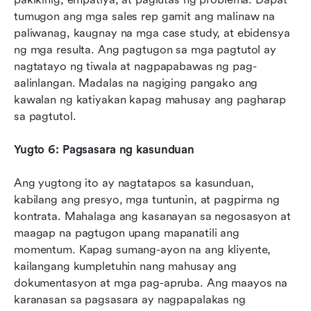
tumugon ang mga sales rep gamit ang malinaw na 
paliwanag, kaugnay na mga case study, at ebidensya 
ng mga resulta. Ang pagtugon sa mga pagtutol ay 
nagtatayo ng tiwala at nagpapabawas ng pag-
aalinlangan. Madalas na nagiging pangako ang 
kawalan ng katiyakan kapag mahusay ang pagharap 
sa pagtutol.
Yugto 6: Pagsasara ng kasunduan
Ang yugtong ito ay nagtatapos sa kasunduan, 
kabilang ang presyo, mga tuntunin, at pagpirma ng 
kontrata. Mahalaga ang kasanayan sa negosasyon at 
maagap na pagtugon upang mapanatili ang 
momentum. Kapag sumang-ayon na ang kliyente, 
kailangang kumpletuhin nang mahusay ang 
dokumentasyon at mga pag-apruba. Ang maayos na 
karanasan sa pagsasara ay nagpapalakas ng 