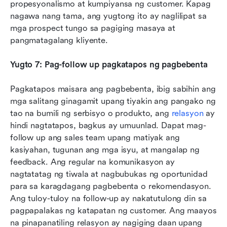
propesyonalismo at kumpiyansa ng customer. Kapag 
nagawa nang tama, ang yugtong ito ay naglilipat sa 
mga prospect tungo sa pagiging masaya at 
pangmatagalang kliyente.
Yugto 7: Pag-follow up pagkatapos ng pagbebenta
Pagkatapos maisara ang pagbebenta, ibig sabihin ang 
mga salitang ginagamit upang tiyakin ang pangako ng 
tao na bumili ng serbisyo o produkto, ang 
relasyon
 ay 
hindi nagtatapos, bagkus ay umuunlad. Dapat mag-
follow up ang sales team upang matiyak ang 
kasiyahan, tugunan ang mga isyu, at mangalap ng 
feedback. Ang regular na komunikasyon ay 
nagtatatag ng tiwala at nagbubukas ng oportunidad 
para sa karagdagang pagbebenta o rekomendasyon. 
Ang tuloy-tuloy na follow-up ay nakatutulong din sa 
pagpapalakas ng katapatan ng customer. Ang maayos 
na pinapanatiling relasyon ay nagiging daan upang 