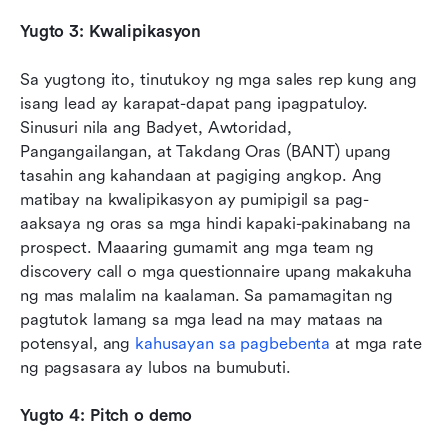
Yugto 3: Kwalipikasyon
Sa yugtong ito, tinutukoy ng mga sales rep kung ang 
isang lead ay karapat-dapat pang ipagpatuloy. 
Sinusuri nila ang Badyet, Awtoridad, 
Pangangailangan, at Takdang Oras (BANT) upang 
tasahin ang kahandaan at pagiging angkop. Ang 
matibay na kwalipikasyon ay pumipigil sa pag-
aaksaya ng oras sa mga hindi kapaki-pakinabang na 
prospect. Maaaring gumamit ang mga team ng 
discovery call o mga questionnaire upang makakuha 
ng mas malalim na kaalaman. Sa pamamagitan ng 
pagtutok lamang sa mga lead na may mataas na 
potensyal, ang 
kahusayan sa pagbebenta
 at mga rate 
ng pagsasara ay lubos na bumubuti.
Yugto 4: Pitch o demo