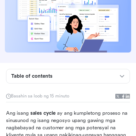
Ano ang isang kumpletong sales cycle?
Table of contents
Bakit mahalaga ang sales cycle
Ang 7 yugto ng isang sales cycle
Basahin sa loob ng 15 minuto
Magpraktis tayo: I-optimize ang iyong sales
Ang isang 
cycle
sales cycle
 ay ang kumpletong proseso na 
sinusunod ng isang negosyo upang gawing mga 
Mga dagdag na tip: Epektibong pamamahala ng
nagbabayad na customer ang mga potensyal na 
mahahabang siklo ng pagbebenta
kliyente mula sa unang pakikipag-ugnayan hanggang 