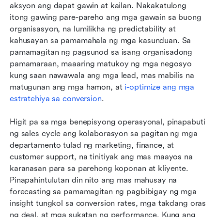
aksyon ang dapat gawin at kailan. Nakakatulong 
itong gawing pare-pareho ang mga gawain sa buong 
organisasyon, na lumilikha ng predictability at 
kahusayan sa pamamahala ng mga kasunduan. Sa 
pamamagitan ng pagsunod sa isang organisadong 
pamamaraan, maaaring matukoy ng mga negosyo 
kung saan nawawala ang mga lead, mas mabilis na 
matugunan ang mga hamon, at 
i-optimize ang mga 
estratehiya sa conversion
.
Higit pa sa mga benepisyong operasyonal, pinapabuti 
ng sales cycle ang kolaborasyon sa pagitan ng mga 
departamento tulad ng marketing, finance, at 
customer support, na tinitiyak ang mas maayos na 
karanasan para sa parehong koponan at kliyente. 
Pinapahintulutan din nito ang mas mahusay na 
forecasting sa pamamagitan ng pagbibigay ng mga 
insight tungkol sa conversion rates, mga takdang oras 
ng deal, at mga sukatan ng performance. Kung ang 