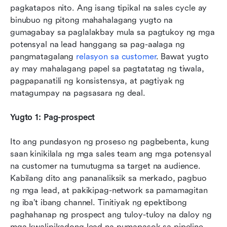
pagkatapos nito. Ang isang tipikal na sales cycle ay 
binubuo ng pitong mahahalagang yugto na 
gumagabay sa paglalakbay mula sa pagtukoy ng mga 
potensyal na lead hanggang sa pag-aalaga ng 
pangmatagalang 
relasyon sa customer
. Bawat yugto 
ay may mahalagang papel sa pagtatatag ng tiwala, 
pagpapanatili ng konsistensya, at pagtiyak ng 
matagumpay na pagsasara ng deal.
Yugto 1: Pag-prospect
Ito ang pundasyon ng proseso ng pagbebenta, kung 
saan kinikilala ng mga sales team ang mga potensyal 
na customer na tumutugma sa target na audience. 
Kabilang dito ang pananaliksik sa merkado, pagbuo 
ng mga lead, at pakikipag-network sa pamamagitan 
ng iba’t ibang channel. Tinitiyak ng epektibong 
paghahanap ng prospect ang tuloy-tuloy na daloy ng 
mga kwalipikadong lead na pumapasok sa pipeline. 