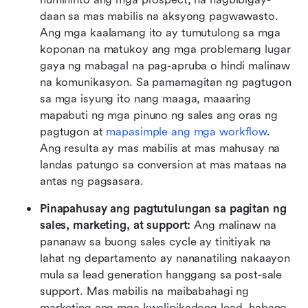
daan sa mas mabilis na aksyong pagwawasto. 
Ang mga kaalamang ito ay tumutulong sa mga 
koponan na matukoy ang mga problemang lugar 
gaya ng mabagal na pag-apruba o hindi malinaw 
na komunikasyon. Sa pamamagitan ng pagtugon 
sa mga isyung ito nang maaga, maaaring 
mapabuti ng mga pinuno ng sales ang oras ng 
pagtugon at 
mapasimple ang mga workflow
. 
Ang resulta ay mas mabilis at mas mahusay na 
landas patungo sa conversion at mas mataas na 
antas ng pagsasara.
Pinapahusay ang pagtutulungan sa pagitan ng 
sales, marketing, at support: 
Ang malinaw na 
pananaw sa buong sales cycle ay tinitiyak na 
lahat ng departamento ay nananatiling nakaayon 
mula sa lead generation hanggang sa post-sale 
support. Mas mabilis na maibabahagi ng 
marketing ang mga kwalipikadong lead, habang 