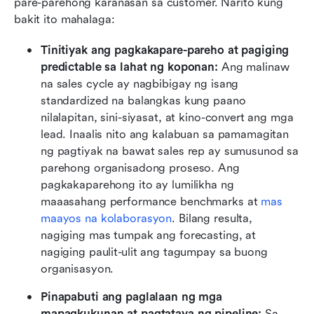
pare-parehong karanasan sa customer. Narito kung 
bakit ito mahalaga:
Tinitiyak ang pagkakapare-pareho at pagiging 
predictable sa lahat ng koponan: 
Ang malinaw 
na sales cycle ay nagbibigay ng isang 
standardized na balangkas kung paano 
nilalapitan, sini-siyasat, at kino-convert ang mga 
lead. Inaalis nito ang kalabuan sa pamamagitan 
ng pagtiyak na bawat sales rep ay sumusunod sa 
parehong organisadong proseso. Ang 
pagkakaparehong ito ay lumilikha ng 
maaasahang performance benchmarks at 
mas 
maayos na kolaborasyon
. Bilang resulta, 
nagiging mas tumpak ang forecasting, at 
nagiging paulit-ulit ang tagumpay sa buong 
organisasyon.
Pinapabuti ang paglalaan ng mga 
mapagkukunan at pagtataya ng pipeline:
 Sa 