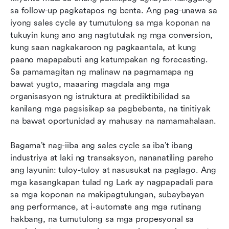
sa follow-up pagkatapos ng benta. Ang pag-unawa sa 
Karaniwang hamon sa siklo ng pagbebenta (at
iyong sales cycle ay tumutulong sa mga koponan na 
paano ayusin ang mga ito)
tukuyin kung ano ang nagtutulak ng mga conversion, 
kung saan nagkakaroon ng pagkaantala, at kung 
Konklusyon
paano mapapabuti ang katumpakan ng forecasting. 
Mga Madalas Itanong
Sa pamamagitan ng malinaw na pagmamapa ng 
bawat yugto, maaaring magdala ang mga 
Kaugnay na pagbabasa
organisasyon ng istruktura at prediktibilidad sa 
kanilang mga pagsisikap sa pagbebenta, na tinitiyak 
na bawat oportunidad ay mahusay na namamahalaan. 
Bagama’t nag-iiba ang sales cycle sa iba’t ibang 
industriya at laki ng transaksyon, nananatiling pareho 
ang layunin: tuloy-tuloy at nasusukat na paglago. Ang 
mga kasangkapan tulad ng Lark ay nagpapadali para 
sa mga koponan na makipagtulungan, subaybayan 
ang performance, at i-automate ang mga rutinang 
hakbang, na tumutulong sa mga propesyonal sa 