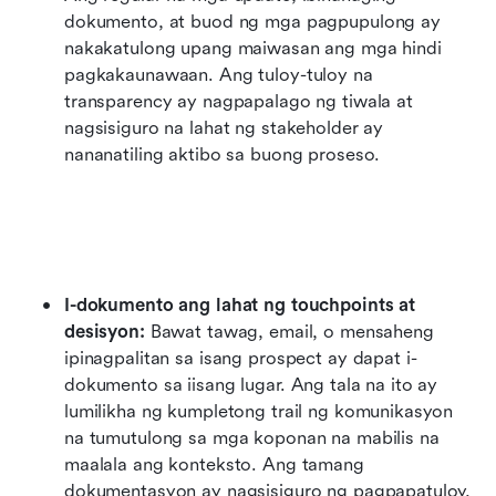
dokumento, at buod ng mga pagpupulong ay 
nakakatulong upang maiwasan ang mga hindi 
pagkakaunawaan. Ang tuloy-tuloy na 
transparency ay nagpapalago ng tiwala at 
nagsisiguro na lahat ng stakeholder ay 
nananatiling aktibo sa buong proseso.
I-dokumento ang lahat ng touchpoints at 
desisyon: 
Bawat tawag, email, o mensaheng 
ipinagpalitan sa isang prospect ay dapat i-
dokumento sa iisang lugar. Ang tala na ito ay 
lumilikha ng kumpletong trail ng komunikasyon 
na tumutulong sa mga koponan na mabilis na 
maalala ang konteksto. Ang tamang 
dokumentasyon ay nagsisiguro ng pagpapatuloy, 