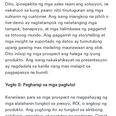
Dito, ipinapakita ng mga sales team ang solusyon, na 
nakatuon sa kung paano nito tinutugunan ang mga 
suliranin ng customer. Ang isang iniangkop na pitch o 
live demo ay nagtatampok ng natatanging mga 
tampok, benepisyo, at mga halimbawa ng paggamit 
sa totoong mundo. Ang paggamit ng storytelling at 
mga insight na suportado ng datos ay tumutulong 
upang gawing mas madaling maunawaan ang alok. 
Dito iniisip ng mga prospect ang halaga ng iyong 
produkto. Ang isang nakakahikayat na presentasyon 
ay nagdadala sa kanila nang mas malapit sa 
pagpapasya na bumili.
Yugto 5: Pagharap sa mga pagtutol
Karaniwan para sa mga prospect na magpahayag ng 
mga alalahanin tungkol sa presyo, ROI, o angkop ng 
produkto. Ang yugtong ito ay tungkol sa aktibong 
pakikinig, empatiya, at paglutas ng problema. Dapat 