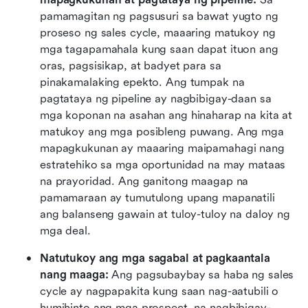
pamamagitan ng pagsusuri sa bawat yugto ng 
proseso ng sales cycle, maaaring matukoy ng 
mga tagapamahala kung saan dapat ituon ang 
oras, pagsisikap, at badyet para sa 
pinakamalaking epekto. Ang tumpak na 
pagtataya ng pipeline ay nagbibigay-daan sa 
mga koponan na asahan ang hinaharap na kita at 
matukoy ang mga posibleng puwang. Ang mga 
mapagkukunan ay maaaring maipamahagi nang 
estratehiko sa mga oportunidad na may mataas 
na prayoridad. Ang ganitong maagap na 
pamamaraan ay tumutulong upang mapanatili 
ang balanseng gawain at tuloy-tuloy na daloy ng 
mga deal.
Natutukoy ang mga sagabal at pagkaantala 
nang maaga:
 Ang pagsubaybay sa haba ng sales 
cycle ay nagpapakita kung saan nag-aatubili o 
humihinto ang mga prospect, na nagbibigay-