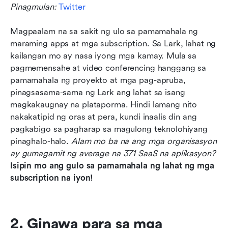
Pinagmulan: 
Twitter
Magpaalam na sa sakit ng ulo sa pamamahala ng 
maraming apps at mga subscription. Sa Lark, lahat ng 
kailangan mo ay nasa iyong mga kamay. Mula sa 
pagmemensahe at video conferencing hanggang sa 
pamamahala ng proyekto at mga pag-apruba, 
pinagsasama-sama ng Lark ang lahat sa isang 
magkakaugnay na plataporma. Hindi lamang nito 
nakakatipid ng oras at pera, kundi inaalis din ang 
pagkabigo sa pagharap sa magulong teknolohiyang 
pinaghalo-halo. 
Alam mo ba na ang mga organisasyon 
ay gumagamit ng average na 371 SaaS na aplikasyon?
Isipin mo ang gulo sa pamamahala ng lahat ng mga 
subscription na iyon!
2. Ginawa para sa mga 