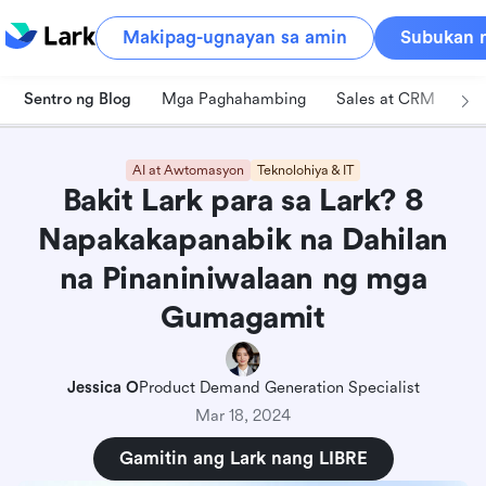
Makipag-ugnayan sa amin
Subukan n
Sentro ng Blog
Mga Paghahambing
Sales at CRM
Pa
AI at Awtomasyon
Teknolohiya & IT
Bakit Lark para sa Lark? 8
Napakakapanabik na Dahilan
na Pinaniniwalaan ng mga
Gumagamit
Jessica O
Product Demand Generation Specialist
Mar 18, 2024
Gamitin ang Lark nang LIBRE