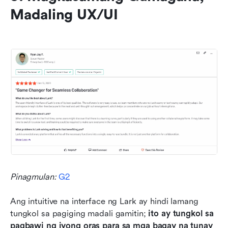
Madaling UX/UI
Pinagmulan: 
G2
Ang intuitive na interface ng Lark ay hindi lamang 
tungkol sa pagiging madali gamitin; 
ito ay tungkol sa 
pagbawi ng iyong oras para sa mga bagay na tunay 