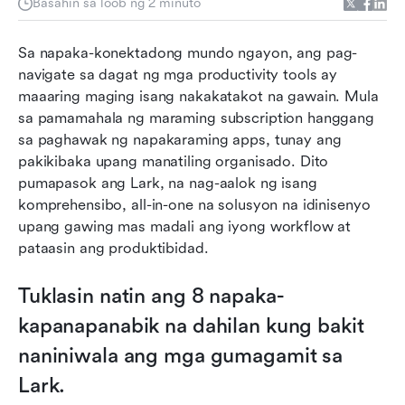
Basahin sa loob ng 2 minuto
4. Mga Awtomasyon ng Daloy ng Trabaho
5. Patuloy na pag-upgrade ng produkto
Sa napaka-konektadong mundo ngayon, ang pag-
navigate sa dagat ng mga productivity tools ay 
6. Mga Integrasyon
maaaring maging isang nakakatakot na gawain. Mula 
7. Makapangyarihang paghahanap
sa pamamahala ng maraming subscription hanggang 
sa paghawak ng napakaraming apps, tunay ang 
8. Mahusay na suporta sa customer
pakikibaka upang manatiling organisado. Dito 
pumapasok ang Lark, na nag-aalok ng isang 
Konklusyon
komprehensibo, all-in-one na solusyon na idinisenyo 
upang gawing mas madali ang iyong workflow at 
pataasin ang produktibidad.
Tuklasin natin ang 8 napaka-
kapanapanabik na dahilan kung bakit 
naniniwala ang mga gumagamit sa 
Lark.