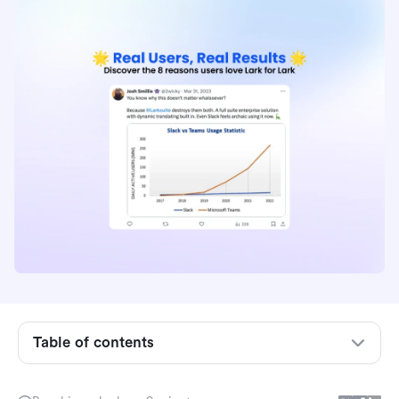
1. Ang nag-iisang all-in-one na plataporma na
kailangan mo
2. Ginawa para sa mga pandaigdigang koponan
Table of contents
3. Magkasamang Gumagana, Madaling UX/UI