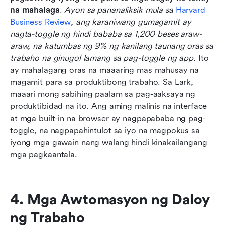
na mahalaga
. 
Ayon sa pananaliksik mula sa 
Harvard 
Business Review
, ang karaniwang gumagamit ay 
nagta-toggle ng hindi bababa sa 1,200 beses araw-
araw, na katumbas ng 9% ng kanilang taunang oras sa 
trabaho na ginugol lamang sa pag-toggle ng app.
 Ito 
ay mahalagang oras na maaaring mas mahusay na 
magamit para sa produktibong trabaho. Sa Lark, 
maaari mong sabihing paalam sa pag-aaksaya ng 
produktibidad na ito. Ang aming malinis na interface 
at mga built-in na browser ay nagpapababa ng pag-
toggle, na nagpapahintulot sa iyo na magpokus sa 
iyong mga gawain nang walang hindi kinakailangang 
mga pagkaantala.
4. Mga Awtomasyon ng Daloy 
ng Trabaho