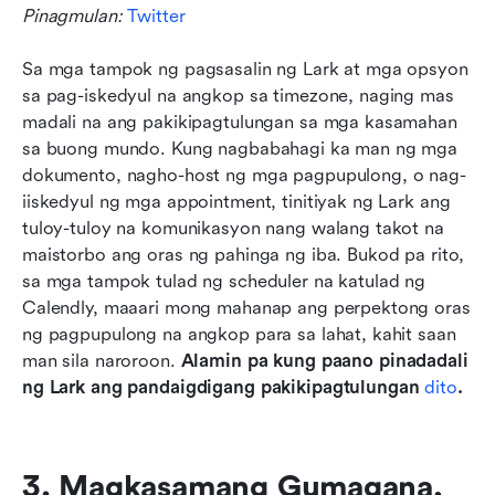
Pinagmulan: 
Twitter
Sa mga tampok ng pagsasalin ng Lark at mga opsyon 
sa pag-iskedyul na angkop sa timezone, naging mas 
madali na ang pakikipagtulungan sa mga kasamahan 
sa buong mundo. Kung nagbabahagi ka man ng mga 
dokumento, nagho-host ng mga pagpupulong, o nag-
iiskedyul ng mga appointment, tinitiyak ng Lark ang 
tuloy-tuloy na komunikasyon nang walang takot na 
maistorbo ang oras ng pahinga ng iba. Bukod pa rito, 
sa mga tampok tulad ng scheduler na katulad ng 
Calendly, maaari mong mahanap ang perpektong oras 
ng pagpupulong na angkop para sa lahat, kahit saan 
man sila naroroon. 
Alamin pa kung paano pinadadali 
ng Lark ang pandaigdigang pakikipagtulungan 
dito
.
3. Magkasamang Gumagana, 