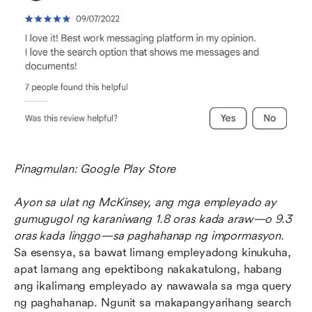
Pinagmulan: Google Play Store
Ayon sa ulat ng McKinsey, ang mga empleyado ay 
gumugugol ng karaniwang 1.8 oras kada araw—o 9.3 
oras kada linggo—sa paghahanap ng impormasyon.
Sa esensya, sa bawat limang empleyadong kinukuha, 
apat lamang ang epektibong nakakatulong, habang 
ang ikalimang empleyado ay nawawala sa mga query 
ng paghahanap. Ngunit sa makapangyarihang search 