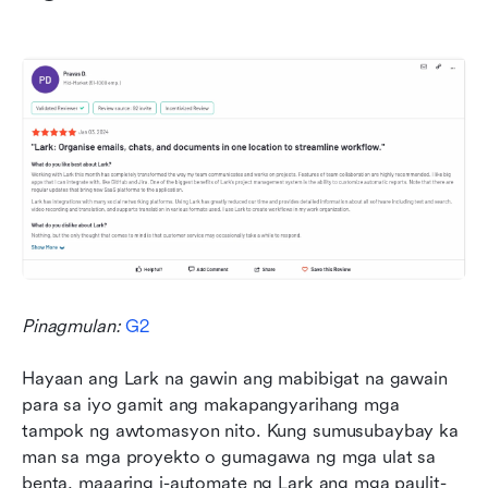
Pinagmulan: 
G2
Hayaan ang Lark na gawin ang mabibigat na gawain 
para sa iyo gamit ang makapangyarihang mga 
tampok ng awtomasyon nito. Kung sumusubaybay ka 
man sa mga proyekto o gumagawa ng mga ulat sa 
benta, maaaring i-automate ng Lark ang mga paulit-