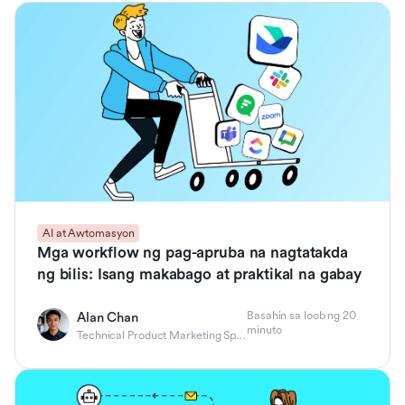
AI at Awtomasyon
Mga workflow ng pag-apruba na nagtatakda
ng bilis: Isang makabago at praktikal na gabay
Basahin sa loob ng 20
Alan Chan
minuto
Technical Product Marketing Specialist