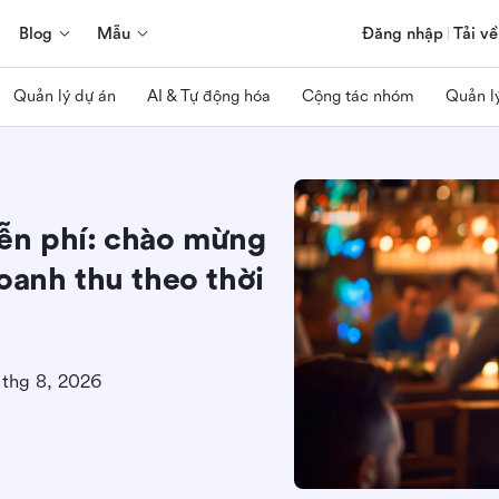
Blog
Mẫu
Đăng nhập
Tải về
Quản lý dự án
AI & Tự động hóa
Cộng tác nhóm
Quản l
ễn phí: chào mừng
oanh thu theo thời
 thg 8, 2026