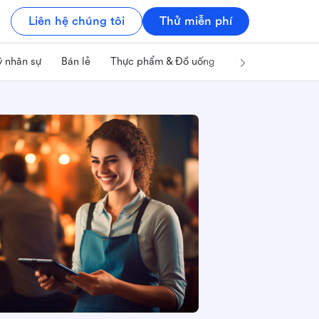
Liên hệ chúng tôi
Thử miễn phí
ý nhân sự
Bán lẻ
Thực phẩm & Đồ uống
Công nghệ & IT