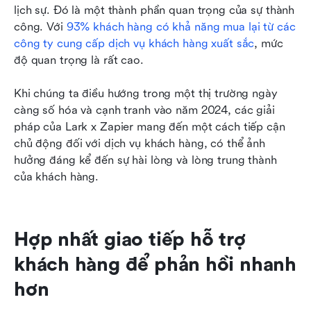
lịch sự. Đó là một thành phần quan trọng của sự thành 
Ghi lại các câu hỏi từ hộp thư chung và không
công. Với 
93% khách hàng có khả năng mua lại từ các 
bao giờ bỏ lỡ câu hỏi nào
công ty cung cấp dịch vụ khách hàng xuất sắc
, mức 
độ quan trọng là rất cao.
Tiếp theo là gì
Khi chúng ta điều hướng trong một thị trường ngày 
càng số hóa và cạnh tranh vào năm 2024, các giải 
pháp của Lark x Zapier mang đến một cách tiếp cận 
chủ động đối với dịch vụ khách hàng, có thể ảnh 
hưởng đáng kể đến sự hài lòng và lòng trung thành 
của khách hàng.
Hợp nhất giao tiếp hỗ trợ 
khách hàng để phản hồi nhanh 
hơn