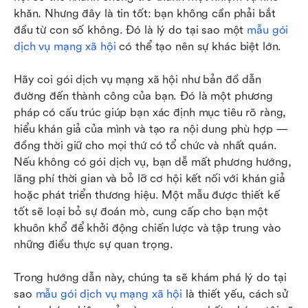
khăn. Nhưng đây là tin tốt: bạn không cần phải bắt 
Mẫu lịch nội dung
đầu từ con số không. Đó là lý do tại sao một 
mẫu gói 
dịch vụ mạng xã hội
 có thể tạo nên sự khác biệt lớn.
Mẫu phân tích và báo cáo
Hãy coi gói dịch vụ mạng xã hội như bản đồ dẫn 
Hướng dẫn từng bước: Cách sử dụng mẫu gói
đường đến thành công của bạn. Đó là một phương 
dịch vụ mạng xã hội
pháp có cấu trúc giúp bạn xác định mục tiêu rõ ràng, 
Tiền thưởng: Mẫu nâng cao cho các nhu cầu cụ
hiểu khán giả của mình và tạo ra nội dung phù hợp — 
thể
đồng thời giữ cho mọi thứ có tổ chức và nhất quán. 
Nếu không có gói dịch vụ, bạn dễ mất phương hướng, 
Kết luận
lãng phí thời gian và bỏ lỡ cơ hội kết nối với khán giả 
hoặc phát triển thương hiệu. Một mẫu được thiết kế 
tốt sẽ loại bỏ sự đoán mò, cung cấp cho bạn một 
khuôn khổ để khởi động chiến lược và tập trung vào 
những điều thực sự quan trọng.
Trong hướng dẫn này, chúng ta sẽ khám phá lý do tại 
sao 
mẫu gói dịch vụ mạng xã hội
 là thiết yếu, cách sử 