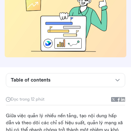
Gói dịch vụ truyền thông xã hội là gì và tại sao
bạn cần một gói dịch vụ?
Table of contents
Những thành phần chính của một gói dịch vụ
mạng xã hội thành công
Đọc trong 12 phút
Lợi ích của việc sử dụng mẫu gói dịch vụ mạng
xã hội
Giữa việc quản lý nhiều nền tảng, tạo nội dung hấp 
Mẫu gói dịch vụ mạng xã hội chung
dẫn và theo dõi các chỉ số hiệu suất, quản lý mạng xã 
hội có thể nhanh chóng trở thành một nhiệm vụ khó 
Mẫu dành riêng cho nền tảng