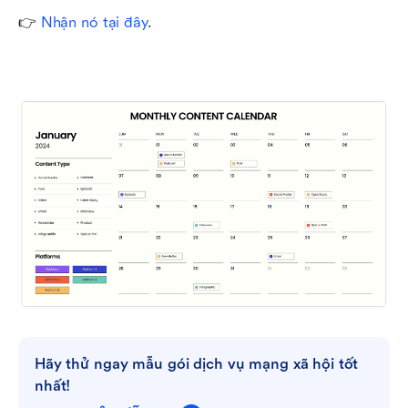
👉 
Nhận nó tại đây
.
Hãy thử ngay mẫu gói dịch vụ mạng xã hội tốt 
nhất!