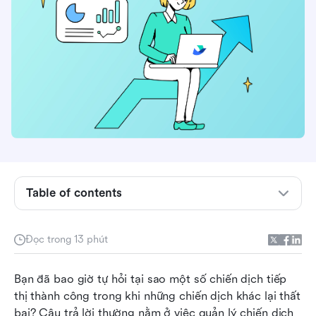
Quản lý chiến dịch tiếp thị là gì?
Chiến dịch tiếp thị là gì?
Table of contents
Tại sao quản lý chiến dịch tiếp thị lại quan trọng
Các bước thao tác để quản lý chiến dịch tiếp thị
Đọc trong 13 phút
hiệu quả
Quản lý chiến dịch tiếp thị làm gì?
Bạn đã bao giờ tự hỏi tại sao một số chiến dịch tiếp 
thị thành công trong khi những chiến dịch khác lại thất 
Mẫu quản lý chiến dịch tiếp thị
bại? Câu trả lời thường nằm ở việc quản lý chiến dịch 