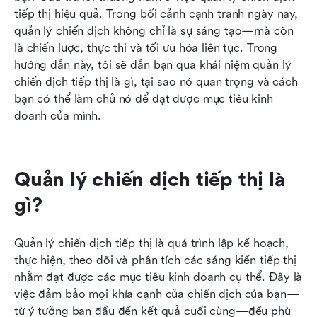
Đo lường thành công của chiến dịch như thế nào
tiếp thị hiệu quả. Trong bối cảnh cạnh tranh ngày nay, 
quản lý chiến dịch không chỉ là sự sáng tạo—mà còn 
Mẹo tối ưu hóa các chiến dịch tiếp thị của bạn
là chiến lược, thực thi và tối ưu hóa liên tục. Trong 
hướng dẫn này, tôi sẽ dẫn bạn qua khái niệm quản lý 
Kết luận
chiến dịch tiếp thị là gì, tại sao nó quan trọng và cách 
bạn có thể làm chủ nó để đạt được mục tiêu kinh 
doanh của mình.
Quản lý chiến dịch tiếp thị là 
gì?
Quản lý chiến dịch tiếp thị là quá trình lập kế hoạch, 
thực hiện, theo dõi và phân tích các sáng kiến tiếp thị 
nhằm đạt được các mục tiêu kinh doanh cụ thể. Đây là 
việc đảm bảo mọi khía cạnh của chiến dịch của bạn—
từ ý tưởng ban đầu đến kết quả cuối cùng—đều phù 