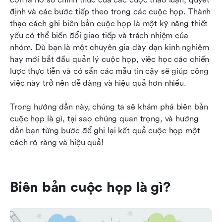
Việc ghi biên bản cuộc họp trở nên dễ dàng với
định và các bước tiếp theo trong các cuộc họp. Thành 
Lark
thạo cách ghi biên bản cuộc họp là một kỹ năng thiết 
yếu có thể biến đổi giao tiếp và trách nhiệm của 
Những thực hành tốt nhất để ghi biên bản cuộc
nhóm. Dù bạn là một chuyên gia dày dạn kinh nghiệm 
họp hiệu quả
hay mới bắt đầu quản lý cuộc họp, việc học các chiến 
lược thực tiễn và có sẵn các mẫu tin cậy sẽ giúp công 
5 mẫu biên bản cuộc họp hàng đầu
việc này trở nên dễ dàng và hiệu quả hơn nhiều.
Kết luận: Thành thạo nghệ thuật ghi biên bản
cuộc họp
Trong hướng dẫn này, chúng ta sẽ khám phá biên bản 
cuộc họp là gì, tại sao chúng quan trọng, và hướng 
Những câu hỏi thường gặp
dẫn bạn từng bước để ghi lại kết quả cuộc họp một 
cách rõ ràng và hiệu quả!
Biên bản cuộc họp là gì?