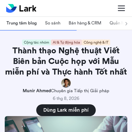
Trung tâm blog
So sánh
Bán hàng & CRM
Quản lý dự
Cộng tác nhóm
AI & Tự động hóa
Công nghệ & IT
Thành thạo Nghệ thuật Viết
Biên bản Cuộc họp với Mẫu
miễn phí và Thực hành Tốt nhất
Munir Ahmed
Chuyên gia Tiếp thị Giải pháp
6 thg 8, 2026
Dùng Lark miễn phí