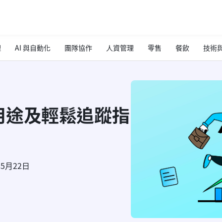
理
AI 與自動化
團隊協作
人資管理
零售
餐飲
技術與
用途及輕鬆追蹤指
年5月22日