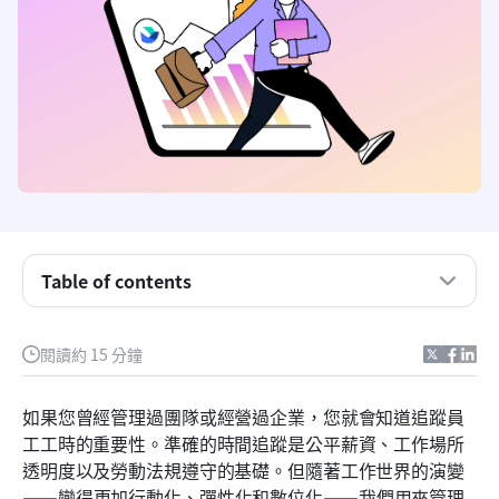
什麼是員工打卡鐘？
員工打卡鐘的類型
員工打卡鐘是如何運作的？
員工打卡鐘的好處
員工打卡鐘的潛在缺點
Table of contents
員工打卡鐘應注意的事項
閱讀約 15 分鐘
三款最佳員工打卡鐘
如何選擇員工打卡鐘
如果您曾經管理過團隊或經營過企業，您就會知道追蹤員
工工時的重要性。準確的時間追蹤是公平薪資、工作場所
如何實施員工打卡系統
透明度以及勞動法規遵守的基礎。但隨著工作世界的演變
常見問題
——變得更加行動化、彈性化和數位化——我們用來管理