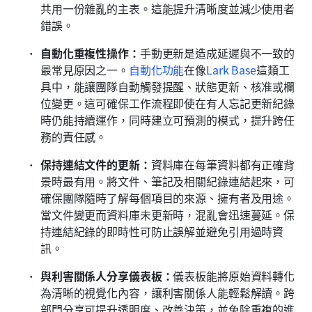
共用一份雜亂的主表。這能提升清晰度並減少使用者
錯誤。
自動化重複性操作：
手動更新是造成延遲與不一致的
最常見原因之一。
自動化功能
在像
Lark Base
這類工
具中，能讓團隊自動觸發提醒、狀態更新、核准或欄
位變更。這可確保工作流程即使在有人忘記更新紀錄
時仍能持續運作，同時建立可預測的模式，提升跨任
務的責任感。
保持連結文件的更新：
資料庫在每筆資料都有正確背
景時最有用。將文件、筆記及相關紀錄連結起來，可
確保團隊隨時了解每個項目的來源、擁有者及用途。
當文件變更而資料庫未更新時，混亂會迅速蔓延。保
持連結紀錄的即時性可防止誤解並避免引用過時資
訊。
與利害關係人分享儀表板：
儀表板能將原始資料轉化
為清晰的視覺化內容，讓利害關係人能輕鬆解讀。跨
部門分享可提升透明度、改善決策，並免除重複的進