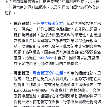
不同的團隊會根據其目標需要獨特的資料庫格式。以下是
一些最常用的資料庫範本，以及它們如何簡化各行各業的
運作。
庫存追蹤：
一個
庫存追蹤範本
可協助團隊監控庫存水
位、供應商、補貨日期及產品細節。它能防止超賣、
確保及時補貨，並保持供應鏈資料的準確性。企業通
常會將此資料庫與銷售點系統或訂單追蹤儀表板連
結，以獲取即時可視化資訊。此類範本非常適合零售
與電子商務運營，因為產品可用性會直接影響顧客滿
意度。透過在
Lark Base
中自訂，團隊可以設定當庫
存不足或供應商付款到期時的自動提醒。
專案管理：
專案管理資料庫範本
可用於組織任務、里
程碑、截止日期及負責人詳細資訊。團隊可利用它來
視覺化工作進度、有效分配資源並減少溝通落差。在 
Lark Base 中使用時，專案資料可直接與聊天、文件
及行事曆連結，讓團隊在不需頻繁手動更新的情況下
保持一致。使用者可在看板、行事曆及圖表檢視間切