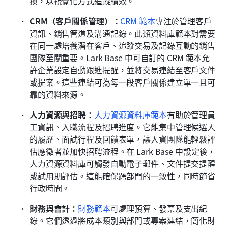
換，以視覺化方式追蹤績效。
CRM（客戶關係管理）：
CRM 範本
專注於管理客戶
資訊、銷售管道及溝通記錄。此類資料庫範本對需要
在同一處培養潛在客戶、追蹤交易及記錄互動的銷售
團隊至關重要。Lark Base 中可自訂的 CRM 範本允
許企業設定自動跟進提醒，並將交易連結至客戶文件
或提案。這些連結可為每一段客戶關係建立單一且可
靠的資料來源。
人力資源與招聘：
人力資源資料庫範本
有助於管理員
工資訊、入職流程及招聘進度。它能集中管理候選人
的履歷、面試行程及回饋表單，讓人資團隊能輕鬆評
估應徵者並加快招聘流程。在 Lark Base 中設定後，
人力資源資料庫可觸發自動電子郵件、文件提交提醒
或試用期評估。這能確保跨部門的一致性，同時節省
行政時間。
財務與會計：
財務範本
可處理預算、發票及支出紀
錄。它們透過將成本類別與部門或專案連結，簡化財