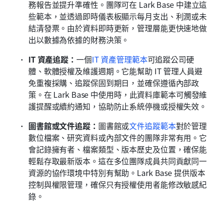
務報告並提升準確性。團隊可在 Lark Base 中建立這
些範本，並透過即時儀表板顯示每月支出、利潤或未
結清發票。由於資料即時更新，管理層能更快速地做
出以數據為依據的財務決策。
IT 資產追蹤：
一個
IT 資產管理範本
可追蹤公司硬
體、軟體授權及維護週期。它能幫助 IT 管理人員避
免重複採購、追蹤保固到期日，並確保遵循內部政
策。在 Lark Base 中使用時，此資料庫範本可觸發維
護提醒或續約通知，協助防止系統停機或授權失效。
圖書館或文件追蹤：
圖書館或
文件追蹤範本
對於管理
數位檔案、研究資料或內部文件的團隊非常有用。它
會記錄擁有者、檔案類型、版本歷史及位置，確保能
輕鬆存取最新版本。這在多位團隊成員共同貢獻同一
資源的協作環境中特別有幫助。Lark Base 提供版本
控制與權限管理，確保只有授權使用者能修改敏感紀
錄。