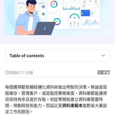
什麼是資料庫範本？
Table of contents
常見類型的資料庫範本
閱讀約 17 分鐘
現成可用的資料庫範本
比較：傳統資料庫 vs. Lark Base
每個團隊都依賴結構化資料來做出明智的決策。無論是追
蹤庫存、管理客戶，或是監控專案進度，資料庫都能讓資
建立高效資料庫的最佳實踐
訊保持有序且易於存取。但從零開始建立資料庫需要時
結論
間、規劃與技術能力，而這正是
資料庫範本
能節省大量設
定工作的原因。
常見問題