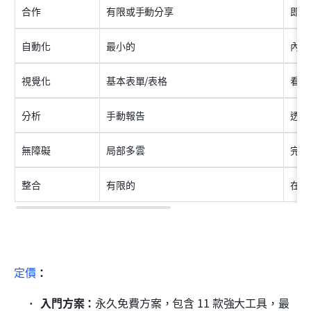
合作
有限或手動分享
即時
自動化
最小的
內建
視覺化
基本表單/表格
看板
分析
手動報告
透過
無障礙
局部多雲
完整
整合
有限的
在文
定價
：
入門方案：
永久免費方案，包含 11 款強大工具，最