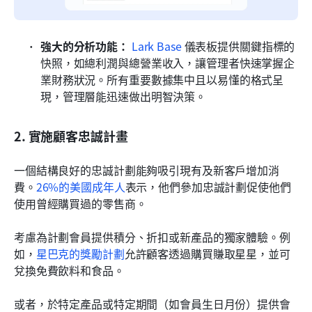
強大的分析功能：
Lark Base
 儀表板提供關鍵指標的
快照，如總利潤與總營業收入，讓管理者快速掌握企
業財務狀況。所有重要數據集中且以易懂的格式呈
現，管理層能迅速做出明智決策。
2. 實施顧客忠誠計畫
一個結構良好的忠誠計劃能夠吸引現有及新客戶增加消
費。
26%的美國成年人
表示，他們參加忠誠計劃促使他們
使用曾經購買過的零售商。
考慮為計劃會員提供積分、折扣或新產品的獨家體驗。例
如，
星巴克的獎勵計劃
允許顧客透過購買賺取星星，並可
兌換免費飲料和食品。
或者，於特定產品或特定期間（如會員生日月份）提供會