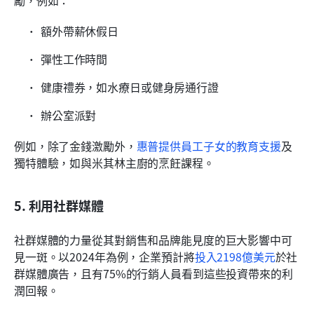
勵，例如：
額外帶薪休假日
彈性工作時間
健康禮券，如水療日或健身房通行證
辦公室派對
例如，除了金錢激勵外，
惠普提供員工子女的教育支援
及
獨特體驗，如與米其林主廚的烹飪課程。
5. 利用社群媒體
社群媒體的力量從其對銷售和品牌能見度的巨大影響中可
見一斑。以2024年為例，企業預計將
投入2198億美元
於社
群媒體廣告，且有75%的行銷人員看到這些投資帶來的利
潤回報。