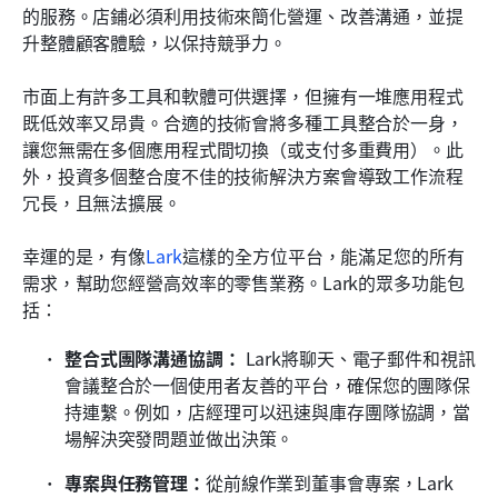
的服務。店鋪必須利用技術來簡化營運、改善溝通，並提
升整體顧客體驗，以保持競爭力。
市面上有許多工具和軟體可供選擇，但擁有一堆應用程式
既低效率又昂貴。合適的技術會將多種工具整合於一身，
讓您無需在多個應用程式間切換（或支付多重費用）。此
外，投資多個整合度不佳的技術解決方案會導致工作流程
冗長，且無法擴展。
幸運的是，有像
Lark
這樣的全方位平台，能滿足您的所有
需求，幫助您經營高效率的零售業務。Lark的眾多功能包
括：
整合式團隊溝通協調：
 Lark將聊天、電子郵件和視訊
會議整合於一個使用者友善的平台，確保您的團隊保
持連繫。例如，店經理可以迅速與庫存團隊協調，當
場解決突發問題並做出決策。
專案與任務管理：
從前線作業到董事會專案，Lark 