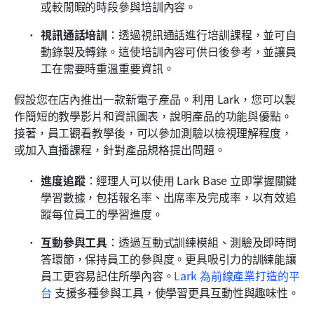
或較閒暇的時段參與培訓內容。
視訊通話培訓
：透過視訊通話進行培訓課程，並可自
動錄製及轉錄。這使培訓內容可供日後參考，並讓員
工在需要時重溫重要資訊。
假設您在店內推出一款新電子產品。利用 Lark，您可以製
作簡短的教學影片和資訊圖表，說明產品的功能與優點。
接著，員工觀看教學後，可以參加測驗以檢視理解程度，
或加入直播課程，針對產品規格提出問題。
進度追蹤
：經理人可以使用 Lark Base 立即掌握關鍵
學習數據，包括報名率、出席率及完成率，以有效追
蹤每位員工的學習進度。
互動參與工具
：透過互動式訓練模組、測驗及即時問
答環節，保持員工的參與度。更具吸引力的訓練能讓
員工更容易記住所學內容。
Lark 為前線產業打造的平
台
 支援多種參與工具，使學習更具互動性與趣味性。