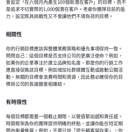
會設定「在六個月內產生100個新潛在客戶」的目標，而不
是追求不切實際的1,000個潛在客戶。考慮你團隊目前的能
力，設定既具挑戰性又不會讓他們不堪負荷的目標。
相關性
你的行銷目標應該與整體業務策略和優先事項保持一致。
問問自己：這個目標是否支持公司的更廣泛使命？例如，
如果你的企業專注於建立品牌知名度，那麼你的行銷工作
應直接促進該目標，例如增加社群媒體互動或啟動公關活
動。無關的目標會浪費時間和資源，因此務必確保你的目
標與公司的長遠願景相連結。
有時限性
每個目標都需要一個截止期限，以營造緊迫感和責任感。
時間框架為你的團隊提供明確的終點，並讓你能在特定期
間內衡量進展。例如，不要只說「提升顧客留存率」，你