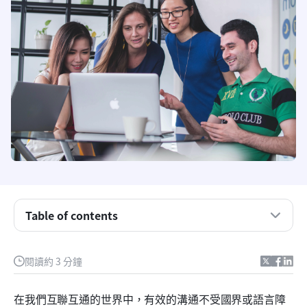
Table of contents
1. 一鍵啟用自動翻譯
閱讀約 3 分鐘
2. 無縫翻譯語音訊息
3. 簡化文件翻譯與匯出
在我們互聯互通的世界中，有效的溝通不受國界或語言障