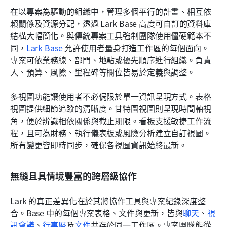
在以專案為驅動的組織中，管理多個平行的計畫、相互依
賴關係及資源分配，透過 Lark Base 高度可自訂的資料庫
結構大幅簡化。與傳統專案工具強制團隊使用僵硬範本不
同，
Lark Base
 允許使用者量身打造工作區的每個面向。
專案可依業務線、部門、地點或優先順序進行組織。負責
人、預算、風險、里程碑等欄位皆易於定義與調整。
多視圖功能讓使用者不必侷限於單一資訊呈現方式。表格
視圖提供細節追蹤的清晰度。甘特圖視圖則呈現時間軸視
角，便於辨識相依關係與截止期限。看板支援敏捷工作流
程，且可為財務、執行儀表板或風險分析建立自訂視圖。
所有變更皆即時同步，確保各視圖資訊始終最新。
無縫且具情境豐富的跨層級協作
Lark 的真正差異化在於其將協作工具與專案紀錄深度整
合。Base 中的每個專案表格、文件與更新，皆與
聊天
、
視
訊會議
、
行事曆
及
文件
共存於同一工作區。專案團隊能從 