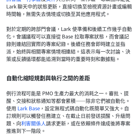
Lark 聊天中的狀態更新，直接切換至檢視資源計畫或編輯
時間軸，無需失去情境或切換至其他應用程式。
對於定期的跨部門會議，Lark 使準備和後續工作幾乎自動
化。會議議程可以直接從 Base 拉取專案狀態，而會議記
錄則連結回實際的專案紀錄。後續任務會即時建立並指
派，始終與相關專案情境相連結。這表示每一次討論、決
策或反饋循環都能追溯到當時的重要時刻和數據點。
自動化縮短規劃與執行之間的差距
例行流程可能是 PMO 生產力最大的消耗之一。審批、提
醒、交接和狀態通知等都會累積——除非它們被自動化。
使用 
Lark Base
，設定無程式碼自動化既簡單又強大。自
訂規則可以觸發任務建立、在截止日前發送提醒、升級問
題、向
利害關係人
請求更新，或在依賴條件達成後將專案
推進到下一階段。