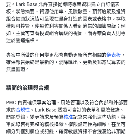
要。Lark Base 允許直接從即時專案資料建立自訂儀表
板。狀態摘要、資源使用率、風險數量、預算追蹤及投資
組合健康狀況皆可呈現在量身打造的圖表或表格中。存取
權限可控管，使每位利害關係人看到適當的細節層級；例
如，主管可查看投資組合層級的視圖，而專案負責人則專
注於營運指標。
專案中所做的任何變更都會自動更新所有相關的
儀表板
，
確保報告始終是最新的，消除匯出、更新及郵寄試算表的
無盡循環。
精簡的治理與合規
PMO 負責確保專案治理、風險管理以及符合內部和外部要
求的
合規性
。Lark Base 透過可自訂的表單和風險登錄、
問題登錄、變更請求及預算
核准
記錄來強化這些功能。每
筆記錄皆有完整的稽核追蹤。權限設定極為細緻，甚至可
細分到個別欄位或記錄，確保敏感資訊不會洩漏給非預期