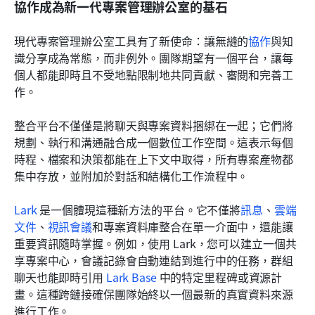
協作成為新一代專案管理辦公室的基石
現代專案管理辦公室工具有了新使命：讓無縫的
協作
與知
識分享成為常態，而非例外。團隊期望有一個平台，讓每
個人都能即時且不受地點限制地共同貢獻、審閱和完善工
作。
整合平台不僅僅是將聊天與專案資料捆綁在一起；它們將
規劃、執行和溝通融合成一個數位工作空間。這表示每個
時程、檔案和決策都能在上下文中取得，所有專案產物都
集中存放，並附加於對話和結構化工作流程中。
Lark
 是一個體現這種新方法的平台。它不僅將
訊息
、
雲端
文件
、
視訊會議
和專案資料庫整合在單一介面中，還能讓
重要資訊隨時掌握。例如，使用 Lark，您可以建立一個共
享專案中心，會議記錄會自動連結到進行中的任務，群組
聊天也能即時引用 
Lark Base
 中的特定里程碑或資源計
畫。這種跨鏈接確保團隊始終以一個最新的真實資料來源
進行工作。