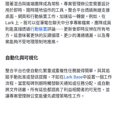
隨著混合與遠端團隊成為常態，專案管理辦公室需要設計
用於即時、隨時隨地協作的工具。整合平台透過無縫支援
桌面、網頁和行動裝置工作，加速這一轉變。例如，在 
Lark 上，我可以從筆電在聊天中分享專案檔案，團隊成員
則能直接透過
行動裝置
評論——更新會即時反映在所有地
方。這意味著更快的反饋循環、更少的溝通遺漏，以及專
案能夠不受地理限制地推進。
自動化與可視化
整合平台也使自動化繁重或重複性任務變得簡單。與其追
蹤手動批准或發送提醒，不如在
Lark Base
中設置一個工作
流程，當里程碑到期時觸發聊天通知或任務分配，或自動
將文件送審。所有這些都提高了利益相關者的可見性，並
讓專案管理辦公室能優先處理策略性工作。