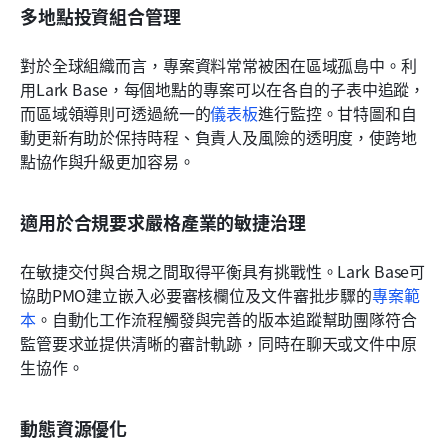
多地點投資組合管理
對於全球組織而言，專案資料常常被困在區域孤島中。利
用Lark Base，每個地點的專案可以在各自的子表中追蹤，
而區域領導則可透過統一的
儀表板
進行監控。甘特圖和自
動更新有助於保持時程、負責人及風險的透明度，使跨地
點協作與升級更加容易。
適用於合規要求嚴格產業的敏捷治理
在敏捷交付與合規之間取得平衡具有挑戰性。Lark Base可
協助PMO建立嵌入必要審核欄位及文件審批步驟的
專案範
本
。自動化工作流程觸發與完善的版本追蹤幫助團隊符合
監管要求並提供清晰的審計軌跡，同時在聊天或文件中原
生協作。
動態資源優化