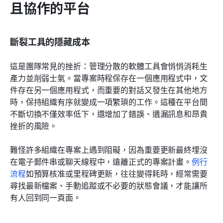
且協作的平台
斷裂工具的隱藏成本
這是團隊常見的挫折：管理分散的軟體工具會悄悄消耗生
產力並削弱士氣。當專案時程保存在一個應用程式中，文
件存在另一個應用程式，而重要的對話又發生在其他地方
時，保持組織有序就變成一項繁瑣的工作。這種在平台間
不斷切換不僅效率低下，還增加了錯誤、遺漏訊息和昂貴
挫折的風險。
難怪許多組織在專案上遇到阻礙，因為重要更新最終埋沒
在電子郵件串或聊天線程中，遠離正式的專案計畫。
例行
流程
如預算核准或里程碑更新，往往變得耗時，經常需要
尋找最新檔案、手動追蹤或不必要的狀態會議，才能讓所
有人回到同一頁面。