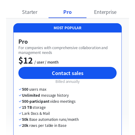
Starter
Pro
Enterprise
MOST POPULAR
Pro
For companies with comprehensive collaboration and 
management needs
$12
  / user / month
Contact sales
Billed annually
500
 users max
Unlimited
 message history
500-participant
 video meetings
15 TB
 storage
Lark Docs & Mail
50k
 Base automation runs/month
20k
 rows per table in Base