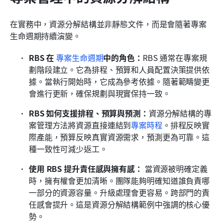
在實務中，資源分解結構並非靜態文件，而是會隨著專案
生命週期持續演變。
RBS 在 
專案生命週期
中的角色：
RBS 通常在專案規
劃階段建立。它為排程、預算和人員配置決策提供依
據。當執行開始時，它成為參考依據。隨著範疇變更
會進行更新，確保規劃與現實保持一致。
RBS 如何支援排程、預算與預測：
資源分解結構的專
案管理方法將資源直接連結到
專案時程
。排程反映實
際產能，預算反映真實資源需求，預測更為可靠。這
種一致性可減少返工。
使用 RBS 提升責任感與擁有感：
 當資源被明確定義
時，擁有權會更加清晰。團隊能夠明確知道誰負責哪
一部分的資源容量。升級處理會更容易。跨部門的責
任感會提升。這是資源分解結構範例中強調的核心優
勢。