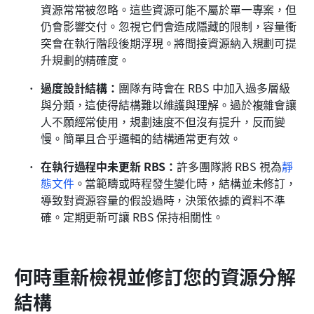
資源常常被忽略。這些資源可能不屬於單一專案，但
仍會影響交付。忽視它們會造成隱藏的限制，容量衝
突會在執行階段後期浮現。將間接資源納入規劃可提
升規劃的精確度。
過度設計結構：
團隊有時會在 RBS 中加入過多層級
與分類，這使得結構難以維護與理解。過於複雜會讓
人不願經常使用，規劃速度不但沒有提升，反而變
慢。簡單且合乎邏輯的結構通常更有效。
在執行過程中未更新 RBS：
許多團隊將 RBS 視為
靜
態文件
。當範疇或時程發生變化時，結構並未修訂，
導致對資源容量的假設過時，決策依據的資料不準
確。定期更新可讓 RBS 保持相關性。
何時重新檢視並修訂您的資源分解
結構