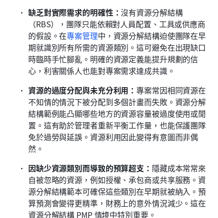
缺乏對實際需求的明確性：
沒有資源分解結構
（RBS），團隊只能依賴對人員配置、工具或供應商
的假設。在
專案管理
中，資源分解結構迫使團隊在早
期就識別所有所需的資源類別。這可避免在出現缺口
時臨時手忙腳亂。明確的資源定義能提升規劃的信
心，利害關係人也能對專案需求達成共識。
資源的過度分配與未充分利用：
專案常因相同資源在
不知情的情況下被分配到多個計畫而失敗。資源分解
結構範例能凸顯哪些地方的資源容量被過度使用或閒
置。這有助於管理者重新平衡工作量，也能保護團隊
免於過勞與延誤。資源利用因此變得有意圖而非偶
然。
因缺少資源類別而導致的預算超支：
隱藏成本常常來
自被忽略的資源，例如授權、承包商或共享服務。資
源分解結構範本可確保這些類別在早期就被納入。預
算預測會變得更精準，財務上的意外情況減少。這在
資源分解結構 PMP 情境中特別重要。