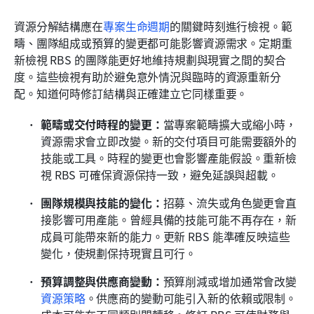
資源分解結構應在
專案生命週期
的關鍵時刻進行檢視。範
疇、團隊組成或預算的變更都可能影響資源需求。定期重
新檢視 RBS 的團隊能更好地維持規劃與現實之間的契合
度。這些檢視有助於避免意外情況與臨時的資源重新分
配。知道何時修訂結構與正確建立它同樣重要。
範疇或交付時程的變更：
當專案範疇擴大或縮小時，
資源需求會立即改變。新的交付項目可能需要額外的
技能或工具。時程的變更也會影響產能假設。重新檢
視 RBS 可確保資源保持一致，避免延誤與超載。
團隊規模與技能的變化：
招募、流失或角色變更會直
接影響可用產能。曾經具備的技能可能不再存在，新
成員可能帶來新的能力。更新 RBS 能準確反映這些
變化，使規劃保持現實且可行。
預算調整與供應商變動：
預算削減或增加通常會改變
資源策略
。供應商的變動可能引入新的依賴或限制。