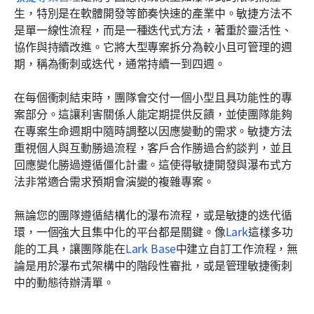
生，特別是在軟體開發等節奏快速的產業中。敏捷方法不
是單一線性流程，而是一種迭代式方法，著重於靈活性、
協作與持續改進。它將大型專案拆分為較小且可管理的週
期，稱為衝刺或迭代，通常持續一到四週。
在每個衝刺結束時，團隊會交付一個小型且具功能性的專
案部分。這讓利害關係人能定期提供反饋，並使團隊能夠
在專案生命週期中隨時調整以因應變動的需求。敏捷方法
重視個人與互動勝過流程，客戶合作勝過合約談判，並且
回應變化勝過遵循僵化計畫。這使得敏捷開發與瀑布式方
法非常適合需求預期會演變的複雜專案。
無論您的團隊遵循結構化的瀑布流程，或是敏捷的迭代循
環，一個強大且集中化的平台都是關鍵。像
Lark
這樣多功
能的工具，讓團隊能在
Lark Base
中建立自訂工作流程，無
論是用於瀑布式架構中的階段性審批，或是管理敏捷衝刺
中的動態待辦清單。