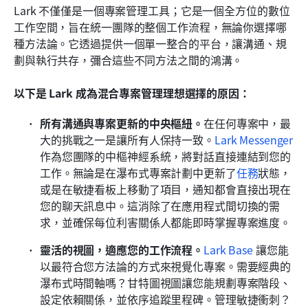
Lark 不僅僅是一個專案管理工具；它是一個全方位的數位
工作空間，旨在統一團隊的整個工作流程，無論你選擇哪
種方法論。它透過提供一個單一整合的平台，讓溝通、規
劃與執行共存，彌合這些不同方法之間的鴻溝。
以下是 Lark 成為混合專案管理理想選擇的原因：
所有溝通與專案更新的中央樞紐。
在任何專案中，最
大的挑戰之一是讓所有人保持一致。
Lark Messenger
作為您團隊的中樞神經系統，將對話直接連結到您的
工作。無論是在瀑布式專案計劃中更新了
任務
狀態，
或是在敏捷看板上移動了項目，通知都會直接出現在
您的聊天訊息中。這消除了在應用程式間切換的需
求，並確保每位利害關係人都能即時掌握專案進度。
靈活的視圖，適應您的工作流程。
Lark Base
 讓您能
以最符合您方法論的方式來視覺化專案。需要經典的
瀑布式時間軸嗎？甘特圖視圖讓您能規劃專案階段、
設定依賴關係，並依序追蹤里程碑。管理敏捷衝刺？