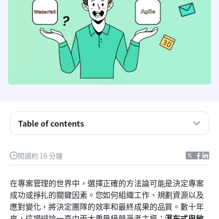
瀑布式與敏捷式：概述
Table of contents
瀑布式與敏捷：主要差異
瀑布式與敏捷式：使用案例
閱讀約 16 分鐘
瀑布式與敏捷式：為何 Lark 應成為您首選的混合方
法論
在專案管理的世界中，選擇正確的方法論可能是決定專案
成功或掙扎的關鍵因素。您如何組織工作、規劃資源以及
開始使用 Lark 範本進行瀑布式與敏捷專案管理
應對變化，將決定團隊的效率和最終成果的品質。數十年
最後的想法
來，這場辯論一直由兩大重量級競爭者主導：
瀑布式與敏