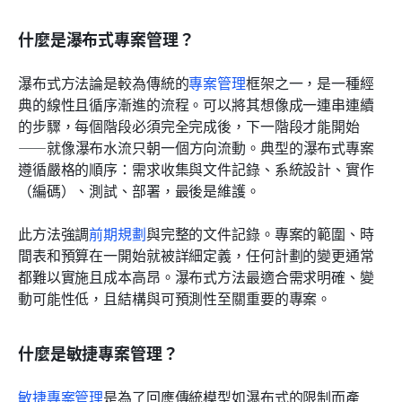
什麼是瀑布式專案管理？
瀑布式方法論是較為傳統的
專案管理
框架之一，是一種經
典的線性且循序漸進的流程。可以將其想像成一連串連續
的步驟，每個階段必須完全完成後，下一階段才能開始
——就像瀑布水流只朝一個方向流動。典型的瀑布式專案
遵循嚴格的順序：需求收集與文件記錄、系統設計、實作
（編碼）、測試、部署，最後是維護。
此方法強調
前期規劃
與完整的文件記錄。專案的範圍、時
間表和預算在一開始就被詳細定義，任何計劃的變更通常
都難以實施且成本高昂。瀑布式方法最適合需求明確、變
動可能性低，且結構與可預測性至關重要的專案。
什麼是敏捷專案管理？
敏捷專案管理
是為了回應傳統模型如瀑布式的限制而產