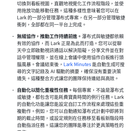
切換到看板視圖，直觀地視覺化工作流程階段，並使
用拖放功能移動任務。這種多樣性意味著您可以在 
Lark 的一部分管理瀑布式專案，在另一部分管理敏捷
衝刺，全部都在同一平台上完成。
無縫協作，推動工作持續前進。
瀑布式與敏捷都依賴
有效的協作，而 Lark 正是為此而打造。您可以從聊
天中立即啟動視訊通話以解決阻礙，分享文件並在對
話中管理權限，並在線上會議中使用協作白板進行頭
腦風暴。會議結束後，
Lark Minutes
 能自動生成可搜
尋的文字記錄及 AI 驅動的摘要，確保沒有重要決策
遺失。這種整合方式讓您的團隊保持連結與高效。
自動化以簡化重複性任務。
每個專案，不論是瀑布式
或敏捷，都包含可能耗費寶貴時間的例行任務。Lark 
的自動化功能讓您能設定自訂工作流程來處理這些重
複動作。例如，您可以自動通知瀑布式計劃中即將到
期的截止時間，或設定規則在任務移至看板新階段時
自動指派任務。這讓您的團隊能專注於更具策略性的