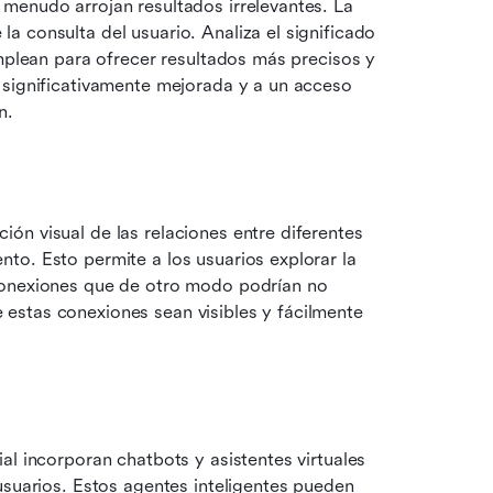
Olvida las búsquedas basadas en palabras clave que a menudo arrojan resultados irrelevantes. La 
a consulta del usuario. Analiza el significado 
mplean para ofrecer resultados más precisos y 
 significativamente mejorada y a un acceso 
n.
ón visual de las relaciones entre diferentes 
o. Esto permite a los usuarios explorar la 
conexiones que de otro modo podrían no 
stas conexiones sean visibles y fácilmente 
l incorporan chatbots y asistentes virtuales 
usuarios. Estos agentes inteligentes pueden 