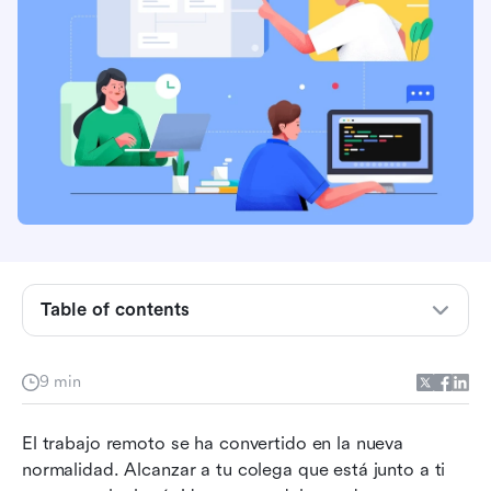
¿Qué es la comunicación asincrónica?
¿Por qué la comunicación asincrónica primero:
Table of contents
5 beneficios que debes conocer?
Cómo aprovechar async: 5 cosas para
9 min
comenzar a practicar
1. Fomentar la comunicación asincrónica como
El trabajo remoto se ha convertido en la nueva 
prioridad en el trabajo
normalidad. Alcanzar a tu colega que está junto a ti 