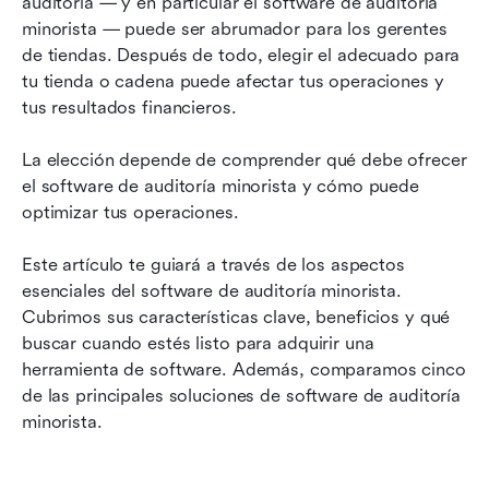
auditoría — y en particular el software de auditoría 
Las 5 mejores soluciones de software para
minorista — puede ser abrumador para los gerentes 
auditorías minoristas
de tiendas. Después de todo, elegir el adecuado para 
tu tienda o cadena puede afectar tus operaciones y 
¿Por qué deberías usar software de auditoría
tus resultados financieros.
minorista?
¿Qué debes buscar en un software de auditoría
La elección depende de comprender qué debe ofrecer 
minorista?
el software de auditoría minorista y cómo puede 
optimizar tus operaciones.
Agilice sus auditorías minoristas con Lark
Este artículo te guiará a través de los aspectos 
esenciales del software de auditoría minorista. 
Cubrimos sus características clave, beneficios y qué 
buscar cuando estés listo para adquirir una 
herramienta de software. Además, comparamos cinco 
de las principales soluciones de software de auditoría 
minorista.