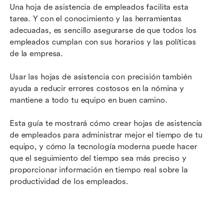
Lleva el seguimiento de la asistencia de tus
Una hoja de asistencia de empleados facilita esta 
empleados al siguiente nivel con Lark
tarea. Y con el conocimiento y las herramientas 
adecuadas, es sencillo asegurarse de que todos los 
Realiza el seguimiento de la asistencia de los
empleados cumplan con sus horarios y las políticas 
empleados sin esfuerzo con Lark
de la empresa. 
Usar las hojas de asistencia con precisión también 
ayuda a reducir errores costosos en la nómina y 
mantiene a todo tu equipo en buen camino.
Esta guía te mostrará cómo crear hojas de asistencia 
de empleados para administrar mejor el tiempo de tu 
equipo, y cómo la tecnología moderna puede hacer 
que el seguimiento del tiempo sea más preciso y 
proporcionar información en tiempo real sobre la 
productividad de los empleados.