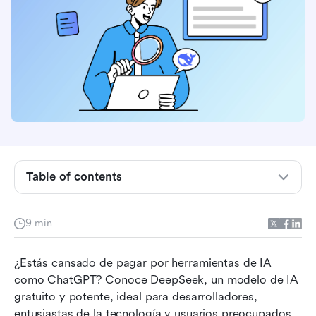
¿Qué es DeepSeek?
Table of contents
¿Por qué usar DeepSeek AI?
¿Cómo usar DeepSeek?
9 min
DeepSeek vs. Competidores
¿Estás cansado de pagar por herramientas de IA 
Consejos para optimizar tu experiencia con
como ChatGPT? Conoce DeepSeek, un modelo de IA 
DeepSeek
gratuito y potente, ideal para desarrolladores, 
Usa DeepSeek con Lark
entusiastas de la tecnología y usuarios preocupados 