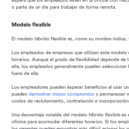
espera que los empleados estén en la oficina con frecue
o parte de un día para trabajar de forma remota.
Modelo flexible
El modelo híbrido flexible es, como su nombre indica, f
Los empleados de empresas que utilizan este modelo dis
horarios. Aunque el grado de flexibilidad depende de 
ella, los empleados generalmente pueden seleccionar lo
fuera de ella.
Los empleadores pueden esperar beneficios al usar un h
pueden 
demostrar mayor compromiso
 y permanecer m
costos de reclutamiento, contratación e incorporación
Una desventaja notable del modelo híbrido flexible es 
oficina para acomodar diferentes horarios. Si los emp
los gerentes pueden encontrar más difícil asignar los