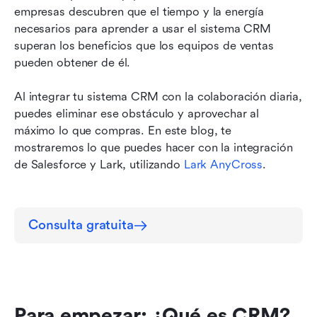
4. Siempre puntual para las visitas a clientes
empresas descubren que el tiempo y la energía 
necesarios para aprender a usar el sistema CRM 
5. Ya no más “¿cuál es la contraseña?”
superan los beneficios que los equipos de ventas 
pueden obtener de él.
Conclusión
Al integrar tu sistema CRM con la colaboración diaria, 
puedes eliminar ese obstáculo y aprovechar al 
máximo lo que compras. En este blog, te 
mostraremos lo que puedes hacer con la integración 
de Salesforce y Lark, utilizando 
Lark AnyCross
.
Consulta gratuita
Para empezar: ¿Qué es CRM?