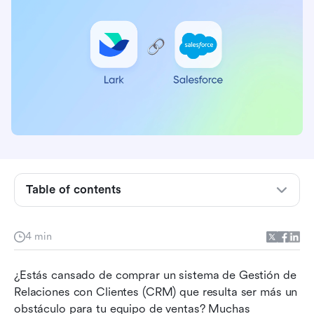
Para empezar: ¿Qué es CRM?
¿Por qué debería considerar integrar mi CRM?
Estoy listo para ver la magia. ¿Me cuentas más?
Table of contents
1. Comprende el rendimiento de ventas al
instante
4 min
2. Mantente al tanto del progreso de las ventas
¿Estás cansado de comprar un sistema de Gestión de 
3. Localice la información del cliente con un
Relaciones con Clientes (CRM) que resulta ser más un 
solo clic
obstáculo para tu equipo de ventas? Muchas 