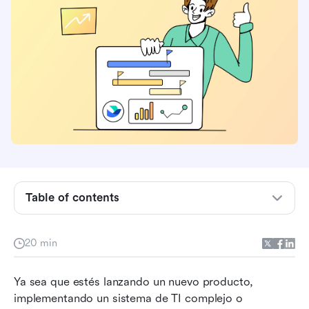
4. Lark Base: Análisis de Negocios (con Panel
de Control)
5. Base de Lark: Evaluación de Riesgos 4x4
6. Excel: Plantilla de Panel de Proyecto (por
Smartsheet)
7. Excel: plantilla de tablero ágil para proyectos
(por Smartsheet)
8. Excel: Plantilla Ejecutiva de Tablero de
Proyecto (por Smartsheet)
Table of contents
9. Hojas de Google: Plantilla básica de tablero
(por Smartsheet)
20 min
10. Google Sheets: Plantilla de Panel Resumen
de Gestión de Portafolio de Proyectos (por
Ya sea que estés lanzando un nuevo producto, 
Smartsheet)
implementando un sistema de TI complejo o 