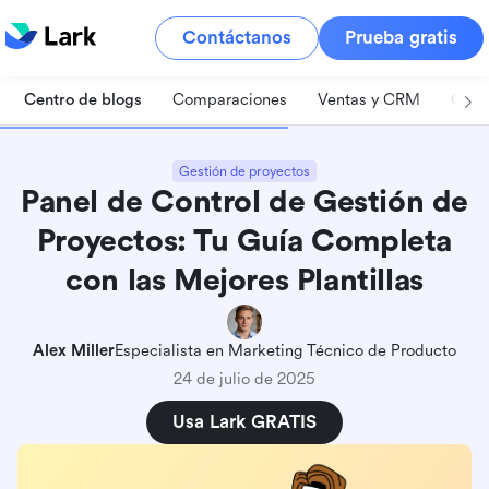
Contáctanos
Prueba gratis
Centro de blogs
Comparaciones
Ventas y CRM
Gest
Gestión de proyectos
Panel de Control de Gestión de
¿Qué es exactamente un panel de control de
Proyectos: Tu Guía Completa
gestión de proyectos?
con las Mejores Plantillas
10 plantillas gratuitas de paneles de control de
gestión de proyectos de alta calidad
Alex Miller
Especialista en Marketing Técnico de Producto
1. Base de Lark: Gestión de Proyectos ABC
24 de julio de 2025
2. Lark Base: Gestión de Proyectos
Usa Lark GRATIS
3. Base de Lark: tablero Kanban (con IA)