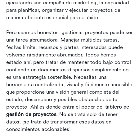
Elementos esenciales en un tablero de gestión
ejecutando una campaña de marketing, la capacidad 
de proyectos exitoso
para planificar, organizar y ejecutar proyectos de 
manera eficiente es crucial para el éxito.
Indicadores clave de desempeño útiles para
paneles de gestión de proyectos
Pero seamos honestos, gestionar proyectos puede ser 
una tarea abrumadora. Manejar múltiples tareas, 
Cómo crear un panel de gestión de proyectos:
fechas límite, recursos y partes interesadas puede 
Una guía sencilla
volverse rápidamente abrumador. Todos hemos 
Reflexiones finales sobre los tableros de gestión
estado ahí, pero tratar de mantener todo bajo control 
de proyectos
confiando en documentos dispersos simplemente no 
es una estrategia sostenible. Necesitas una 
herramienta centralizada, visual y fácilmente accesible 
que proporcione una visión general completa del 
estado, desempeño y posibles obstáculos de tu 
proyecto. Ahí es donde entra el poder del 
tablero de 
gestión de proyectos
. No se trata solo de tener 
datos; ¡se trata de transformar esos datos en 
conocimientos accionables!