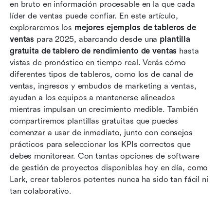
en bruto en información procesable en la que cada 
líder de ventas puede confiar. En este artículo, 
Cómo crear tu propio panel de ventas en Lark
exploraremos los 
mejores ejemplos de tableros de 
Por qué Lark hace que los tableros sean
ventas
 para 2025, abarcando desde una 
plantilla 
accionables
gratuita de tablero de rendimiento de ventas
 hasta 
vistas de pronóstico en tiempo real. Verás cómo 
Conclusión
diferentes tipos de tableros, como los de canal de 
ventas, ingresos y embudos de marketing a ventas, 
Preguntas frecuentes
ayudan a los equipos a mantenerse alineados 
Lecturas relacionadas
mientras impulsan un crecimiento medible. También 
compartiremos plantillas gratuitas que puedes 
comenzar a usar de inmediato, junto con consejos 
prácticos para seleccionar los KPIs correctos que 
debes monitorear. Con tantas opciones de software 
de gestión de proyectos disponibles hoy en día, como 
Lark, crear tableros potentes nunca ha sido tan fácil ni 
tan colaborativo.