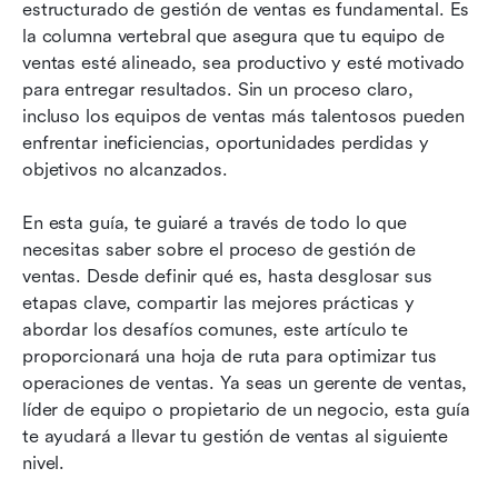
estructurado de gestión de ventas es fundamental. Es 
ventas
la columna vertebral que asegura que tu equipo de 
ventas esté alineado, sea productivo y esté motivado 
Mejores prácticas y superación de desafíos en
para entregar resultados. Sin un proceso claro, 
la gestión de ventas
incluso los equipos de ventas más talentosos pueden 
El papel de la tecnología en la gestión moderna
enfrentar ineficiencias, oportunidades perdidas y 
de ventas
objetivos no alcanzados.
Cómo construir y medir un proceso efectivo de
En esta guía, te guiaré a través de todo lo que 
gestión de ventas
necesitas saber sobre el proceso de gestión de 
ventas. Desde definir qué es, hasta desglosar sus 
Reflexiones finales: Llevar tu proceso de gestión
etapas clave, compartir las mejores prácticas y 
de ventas al siguiente nivel
abordar los desafíos comunes, este artículo te 
proporcionará una hoja de ruta para optimizar tus 
operaciones de ventas. Ya seas un gerente de ventas, 
líder de equipo o propietario de un negocio, esta guía 
te ayudará a llevar tu gestión de ventas al siguiente 
nivel.