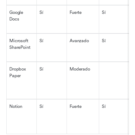
Google 
Sí
Fuerte
Sí
L
Docs
Microsoft 
Sí
Avanzado
Sí
F
SharePoint
Dropbox 
Sí
Moderado
L
Paper
Notion
Sí
Fuerte
Sí
M