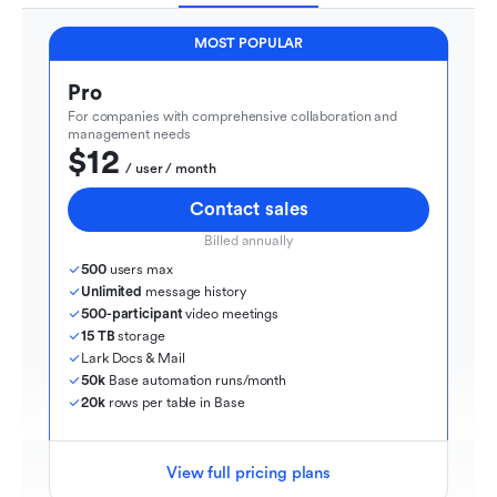
MOST POPULAR
Pro
For companies with comprehensive collaboration and 
management needs
$12
  / user / month
Contact sales
Billed annually
500
 users max
Unlimited
 message history
500-participant
 video meetings
15 TB
 storage
Lark Docs & Mail
50k
 Base automation runs/month
20k
 rows per table in Base
View full pricing plans