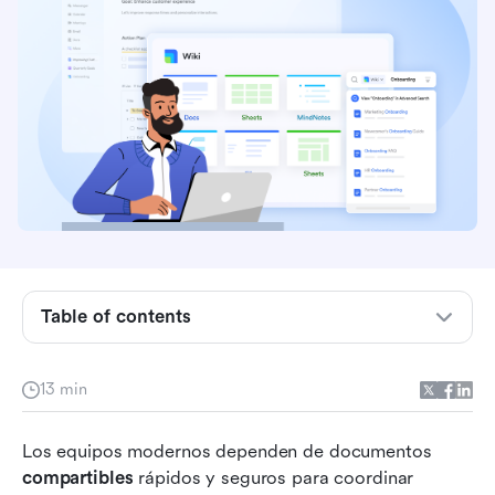
Conclusiones clave: Las 5 principales
herramientas para documentos compartibles
seguros
Visión general de las plataformas de
documentos compartibles
Table of contents
Qué hace que los documentos compartibles
sean seguros y escalables
13 min
Cómo elegir la mejor manera de compartir
documentos
Los equipos modernos dependen de documentos 
compartibles
 rápidos y seguros para coordinar 