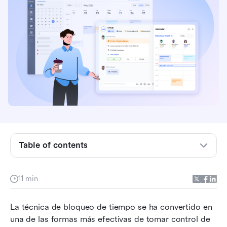
Conclusiones clave: Las 5 mejores herramientas
de seguimiento de tiempo y bloqueo de
calendario
Instantánea de la mejor herramienta de
Table of contents
seguimiento de tiempo y bloqueo de calendario
¿Qué es un calendario de bloqueo de tiempo?
11 min
Aplicaciones de bloqueo de tiempo gratuitas vs
La técnica de bloqueo de tiempo se ha convertido en 
de pago
una de las formas más efectivas de tomar control de 