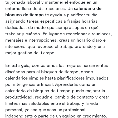
10 mejores herramientas de calendario para
tu jornada laboral y mantener el enfoque en un 
bloqueo de tiempo
entorno lleno de distracciones. Un 
calendario de 
bloqueo de tiempo
 te ayuda a planificar tu día 
Errores comunes de la planificación por bloques
asignando tareas específicas a franjas horarias 
que se deben evitar
dedicadas, de modo que siempre sepas en qué 
trabajar y cuándo. En lugar de reaccionar a reuniones, 
Cómo el método de bloqueo de tiempo mejora
mensajes e interrupciones, creas un horario claro e 
la productividad
intencional que favorece el trabajo profundo y una 
Conclusión
mejor gestión del tiempo.
Preguntas frecuentes
En esta guía, comparamos las mejores herramientas 
diseñadas para el bloqueo de tiempo, desde 
Lectura relacionada
calendarios simples hasta planificadores impulsados 
por inteligencia artificial. Aprenderás cómo un 
calendario de bloqueo de tiempo puede mejorar la 
productividad, reducir el cambio de contexto y crear 
límites más saludables entre el trabajo y la vida 
personal, ya sea que seas un profesional 
independiente o parte de un equipo en crecimiento.