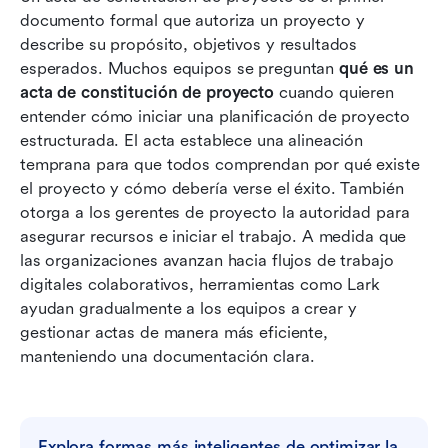
documento formal que autoriza un proyecto y 
Cómo crear un acta de constitución del
describe su propósito, objetivos y resultados 
proyecto
esperados. Muchos equipos se preguntan 
qué es un 
acta de constitución de proyecto
 cuando quieren 
Cartas de proyecto en papel vs digitales: lo que
entender cómo iniciar una planificación de proyecto 
los equipos prefieren hoy en día
estructurada. El acta establece una alineación 
temprana para que todos comprendan por qué existe 
Inicia tu misión: Usa Lark para crear capítulos
el proyecto y cómo debería verse el éxito. También 
de proyecto y gestionar proyectos
otorga a los gerentes de proyecto la autoridad para 
Mejores prácticas para redactar un acta de
asegurar recursos e iniciar el trabajo. A medida que 
proyecto efectiva
las organizaciones avanzan hacia flujos de trabajo 
digitales colaborativos, herramientas como Lark 
Conclusión
ayudan gradualmente a los equipos a crear y 
gestionar actas de manera más eficiente, 
Preguntas frecuentes
manteniendo una documentación clara.
Lecturas relacionadas
Explora formas más inteligentes de optimizar la 