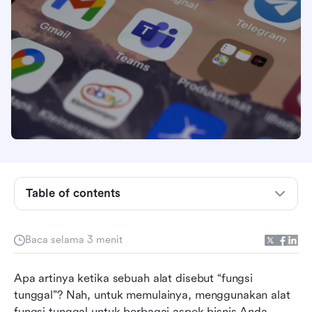
Table of contents
Toggling Pajak: Beralih Aplikasi yang Konstan
Baca selama 3 menit
pada Fokus dan Rentang Perhatian
Informasi Terpisah: Mencari Informasi di Lebih
Apa artinya ketika sebuah alat disebut “fungsi 
dari 250 Aplikasi
tunggal”? Nah, untuk memulainya, menggunakan alat 
fungsi tunggal untuk berbagai aspek bisnis Anda 