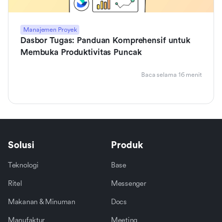
Manajemen Proyek
Dasbor Tugas: Panduan Komprehensif untuk
Membuka Produktivitas Puncak
Baca selama 16 menit
Solusi
Produk
Teknologi
Base
Ritel
Messenger
Makanan & Minuman
Docs
Manufaktur
Meeting