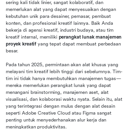
sering kali tidak linier, sangat kolaboratif, dan 
kreatif terbaik
memerlukan alat yang dapat menyesuaikan dengan 
kebutuhan unik para desainer, pemasar, pembuat 
FAQ tentang alat manajemen proyek kreatif
konten, dan profesional kreatif lainnya. Baik Anda 
Kesimpulan: Berdayakan Proyek Kreatif Anda
bekerja di agensi kreatif, industri budaya, atau tim 
dengan Alat yang Tepat
kreatif internal, memiliki 
perangkat lunak manajemen 
proyek kreatif
 yang tepat dapat membuat perbedaan 
besar.
Pada tahun 2025, permintaan akan alat khusus yang 
melayani tim kreatif lebih tinggi dari sebelumnya. Tim-
tim ini tidak hanya membutuhkan manajemen tugas—
mereka memerlukan perangkat lunak yang dapat 
menangani brainstorming, manajemen aset, alat 
visualisasi, dan kolaborasi waktu nyata. Selain itu, alat 
yang terintegrasi dengan mulus dengan alat desain 
seperti Adobe Creative Cloud atau Figma sangat 
penting untuk menyederhanakan alur kerja dan 
meningkatkan produktivitas.