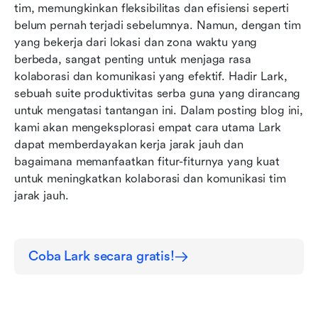
Streamlined Workflows and Project
tim, memungkinkan fleksibilitas dan efisiensi seperti 
Management with Automation and Task
belum pernah terjadi sebelumnya. Namun, dengan tim 
Assignment Alur Kerja dan Manajemen Proyek
yang bekerja dari lokasi dan zona waktu yang 
yang Efisien dengan Otomatisasi dan Penugasan
berbeda, sangat penting untuk menjaga rasa 
Tugas
kolaborasi dan komunikasi yang efektif. Hadir Lark, 
sebuah suite produktivitas serba guna yang dirancang 
Kesimpulan
untuk mengatasi tantangan ini. Dalam posting blog ini, 
kami akan mengeksplorasi empat cara utama Lark 
dapat memberdayakan kerja jarak jauh dan 
bagaimana memanfaatkan fitur-fiturnya yang kuat 
untuk meningkatkan kolaborasi dan komunikasi tim 
jarak jauh.
Coba Lark secara gratis!