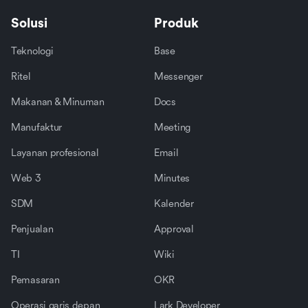
Solusi
Produk
Teknologi
Base
Ritel
Messenger
Makanan & Minuman
Docs
Manufaktur
Meeting
Layanan profesional
Email
Web 3
Minutes
SDM
Kalender
Penjualan
Approval
TI
Wiki
Pemasaran
OKR
Operasi garis depan
Lark Developer