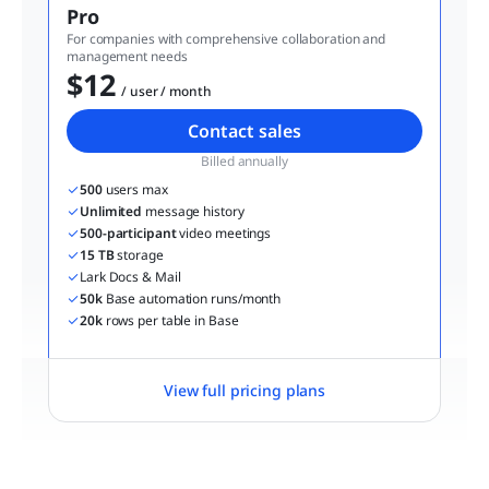
Pro
For companies with comprehensive collaboration and 
management needs
$12
  / user / month
Contact sales
Billed annually
500
 users max
Unlimited
 message history
500-participant
 video meetings
15 TB
 storage
Lark Docs & Mail
50k
 Base automation runs/month
20k
 rows per table in Base
View full pricing plans