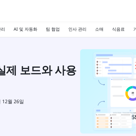
관리
AI 및 자동화
팀 협업
인사 관리
소매
식음료
기
 실제 보드와 사용
년 12월 26일