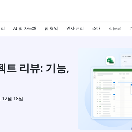
관리
AI 및 자동화
팀 협업
인사 관리
소매
식음료
기
트 리뷰: 기능,
년 12월 18일