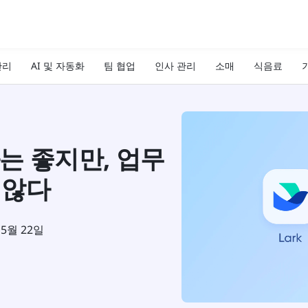
관리
AI 및 자동화
팀 협업
인사 관리
소매
식음료
기
과는 좋지만, 업무
 않다
 5월 22일