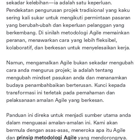
sekadar kelebihan—ia adalah satu keperluan. 
Kuasi amalan metodologi Agile dengan Lark
Pendekatan pengurusan projek tradisional yang kaku 
Trend masa depan amalan metodologi Agile
sering kali sukar untuk mengikuti permintaan pasaran 
yang berubah-ubah dan keperluan pelanggan yang 
Kesimpulan
berkembang. Di sinilah metodologi Agile memainkan 
peranan, menawarkan cara yang lebih fleksibel, 
Soalan Lazim
kolaboratif, dan berkesan untuk menyelesaikan kerja.
Bacaan berkaitan
Namun, mengamalkan Agile bukan sekadar mengubah 
cara anda mengurus projek; ia adalah tentang 
mengubah mindset pasukan anda dan menanamkan 
budaya penambahbaikan berterusan. Kunci kepada 
transformasi ini terletak pada pemahaman dan 
pelaksanaan amalan Agile yang berkesan.
Panduan ini direka untuk menjadi sumber utama anda 
dalam menguasai amalan-amalan ini. Kami akan 
bermula dengan asas-asas, meneroka apa itu Agile 
dan 
prinsip metodologi Agile
 yang mendorongnya. 