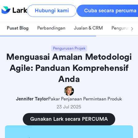
Hubungi kami
Cuba secara percuma
Pusat Blog
Perbandingan
Jualan & CRM
Pengurusan 
Pengurusan Projek
Menguasai Amalan Metodologi
Agile: Panduan Komprehensif
Anda
Jennifer Taylor
Pakar Penjanaan Permintaan Produk
23 Jul 2025
Gunakan Lark secara PERCUMA