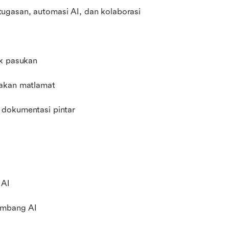
ugasan, automasi AI, dan kolaborasi
uk pasukan
jakan matlamat
 dokumentasi pintar
 AI
sembang AI