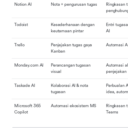
Notion AI
Nota + pengurusan tugas
Ringkasan t
penghubun
Todoist
Kesederhanaan dengan 
Entri tugasa
keutamaan pintar
AI
Trello
Penjejakan tugas gaya 
Automasi AI
Kanban
Monday.com AI
Perancangan tugasan 
Automasi ali
visual
penjejakan
Taskade AI
Kolaborasi AI & nota 
Perbualan A
tugasan
idea, autom
Microsoft 365 
Automasi ekosistem MS
Ringkasan tu
Copilot
Teams