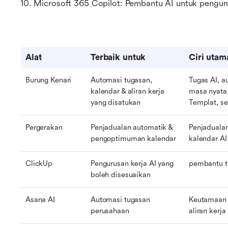
10. Microsoft 365 Copilot: Pembantu AI untuk pengu
Alat
Terbaik untuk
Ciri utam
Burung Kenari
Automasi tugasan, 
Tugas AI, a
kalendar & aliran kerja 
masa nyata,
yang disatukan
Templat, s
Pergerakan
Penjadualan automatik & 
Penjadualan
pengoptimuman kalendar
kalendar AI
ClickUp
Pengurusan kerja AI yang 
pembantu t
boleh disesuaikan
Asana AI
Automasi tugasan 
Keutamaan p
perusahaan
aliran kerja