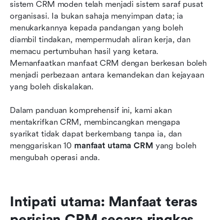
10 manfaat utama CRM untuk perniagaan
sistem CRM moden telah menjadi sistem saraf pusat 
moden
organisasi. Ia bukan sahaja menyimpan data; ia 
menukarkannya kepada pandangan yang boleh 
4 cabaran CRM
diambil tindakan, mempermudah aliran kerja, dan 
memacu pertumbuhan hasil yang ketara. 
Selesaikan cabaran CRM dengan penyelesaian
Memanfaatkan manfaat CRM dengan berkesan boleh 
sehenti
menjadi perbezaan antara kemandekan dan kejayaan 
5 tanda perniagaan anda sangat memerlukan
yang boleh diskalakan.
CRM yang lebih baik
Dalam panduan komprehensif ini, kami akan 
Kesimpulan
mentakrifkan CRM, membincangkan mengapa 
syarikat tidak dapat berkembang tanpa ia, dan 
Soalan Lazim
menggariskan 10 
manfaat utama CRM
 yang boleh 
Bacaan berkaitan
mengubah operasi anda.
Intipati utama: Manfaat teras 
perisian CRM secara ringkas