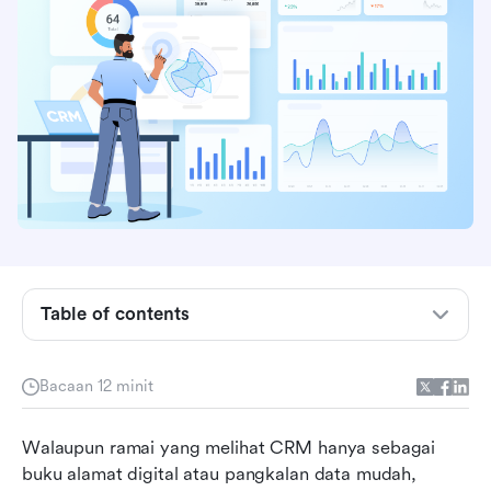
Intipati utama: Manfaat teras perisian CRM
Table of contents
secara ringkas
Apakah CRM?
Bacaan 12 minit
Kenapa syarikat memerlukan CRM?
Walaupun ramai yang melihat CRM hanya sebagai 
Ciri utama perisian CRM
buku alamat digital atau pangkalan data mudah, 