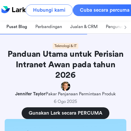
Hubungi kami
Cuba secara percuma
Pusat Blog
Perbandingan
Jualan & CRM
Pengurusan 
Teknologi & IT
Panduan Utama untuk Perisian
Intranet Awan pada tahun
2026
Jennifer Taylor
Pakar Penjanaan Permintaan Produk
6 Ogo 2025
Gunakan Lark secara PERCUMA