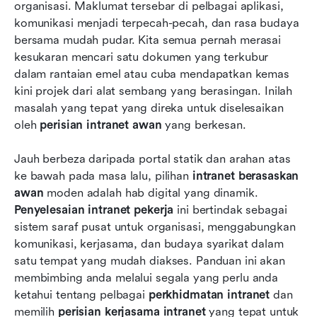
organisasi. Maklumat tersebar di pelbagai aplikasi, 
2026
komunikasi menjadi terpecah-pecah, dan rasa budaya 
bersama mudah pudar. Kita semua pernah merasai 
Perbandingan 5 perisian intranet awan terbaik
kesukaran mencari satu dokumen yang terkubur 
Trend masa depan perisian intranet awan
dalam rantaian emel atau cuba mendapatkan kemas 
kini projek dari alat sembang yang berasingan. Inilah 
Kesimpulan
masalah yang tepat yang direka untuk diselesaikan 
oleh 
perisian intranet awan
 yang berkesan.
Soalan Lazim
Bacaan berkaitan
Jauh berbeza daripada portal statik dan arahan atas 
ke bawah pada masa lalu, pilihan 
intranet berasaskan 
awan
 moden adalah hab digital yang dinamik. 
Penyelesaian intranet pekerja
 ini bertindak sebagai 
sistem saraf pusat untuk organisasi, menggabungkan 
komunikasi, kerjasama, dan budaya syarikat dalam 
satu tempat yang mudah diakses. Panduan ini akan 
membimbing anda melalui segala yang perlu anda 
ketahui tentang pelbagai 
perkhidmatan intranet
 dan 
memilih 
perisian kerjasama intranet
 yang tepat untuk 