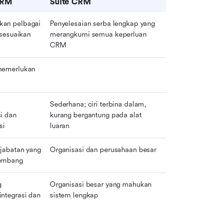
CRM
Suite CRM
an pelbagai 
Penyelesaian serba lengkap yang 
isesuaikan
merangkumi semua keperluan 
CRM
emerlukan 
Sederhana; ciri terbina dalam, 
i dan 
kurang bergantung pada alat 
si
luaran
jabatan yang 
Organisasi dan perusahaan besar
embang
 
Organisasi besar yang mahukan 
ntegrasi dan 
sistem lengkap