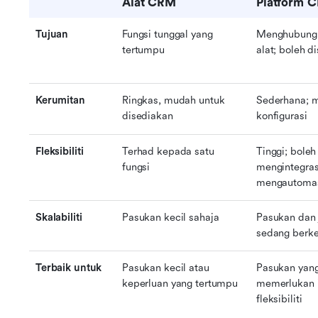
Alat CRM
Platform 
Tujuan
Fungsi tunggal yang 
Menghubungk
tertumpu
alat; boleh d
Kerumitan
Ringkas, mudah untuk 
Sederhana; m
disediakan
konfigurasi
Fleksibiliti
Terhad kepada satu 
Tinggi; boleh 
fungsi
mengintegras
mengautoma
Skalabiliti
Pasukan kecil sahaja
Pasukan dan 
sedang berk
Terbaik untuk
Pasukan kecil atau 
Pasukan yang
keperluan yang tertumpu
memerlukan i
fleksibiliti