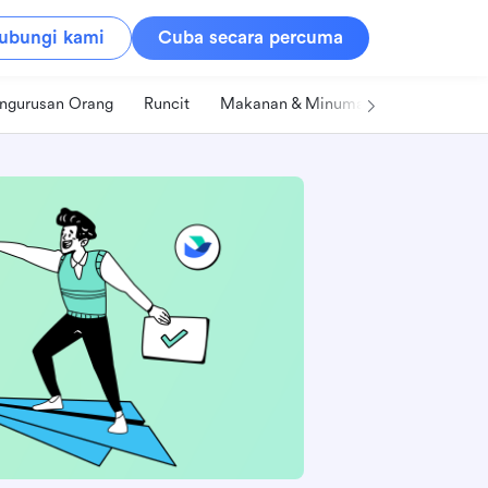
ubungi kami
Cuba secara percuma
ngurusan Orang
Runcit
Makanan & Minuman
Teknologi &