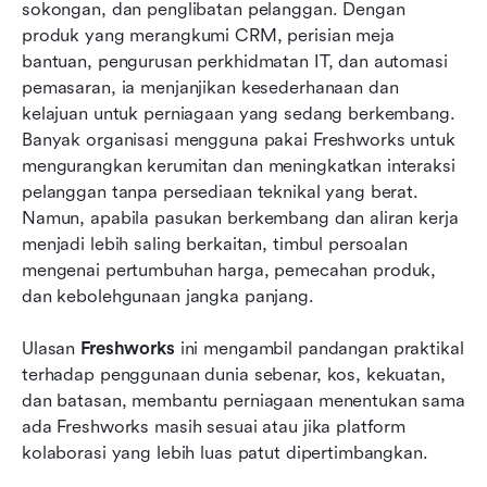
Kelebihan dan kekurangan Freshworks secara
sokongan, dan penglibatan pelanggan. Dengan 
ringkas
produk yang merangkumi CRM, perisian meja 
bantuan, pengurusan perkhidmatan IT, dan automasi 
Struktur harga Freshworks CRM: Apa yang
pemasaran, ia menjanjikan kesederhanaan dan 
sebenarnya dibayar oleh pengguna
kelajuan untuk perniagaan yang sedang berkembang. 
Banyak organisasi mengguna pakai Freshworks untuk 
Apa yang pelanggan sebenar katakan tentang
mengurangkan kerumitan dan meningkatkan interaksi 
Freshworks
pelanggan tanpa persediaan teknikal yang berat. 
Apabila pasukan mempertimbangkan alternatif
Namun, apabila pasukan berkembang dan aliran kerja 
Freshworks
menjadi lebih saling berkaitan, timbul persoalan 
mengenai pertumbuhan harga, pemecahan produk, 
Mengapa Lark menjadi pilihan digemari untuk
dan kebolehgunaan jangka panjang.
pasukan moden
Ulasan 
Freshworks vs Lark: Perbandingan strategik
Freshworks
 ini mengambil pandangan praktikal 
terhadap penggunaan dunia sebenar, kos, kekuatan, 
Keputusan akhir: Freshworks lwn Lark
dan batasan, membantu perniagaan menentukan sama 
ada Freshworks masih sesuai atau jika platform 
Kesimpulan
kolaborasi yang lebih luas patut dipertimbangkan.
Soalan Lazim