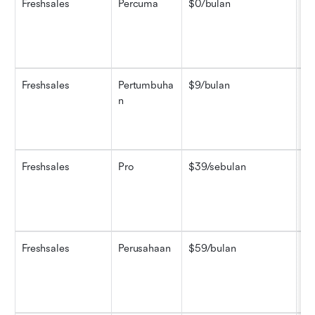
Freshsales
Percuma
$0/bulan
Se
pe
se
te
Freshsales
Pertumbuha
$9/bulan
Sa
n
ke
da
ga
Freshsales
Pro
$39/sebulan
Se
pe
te
da
Freshsales
Perusahaan
$59/bulan
Se
ke
pa
lo