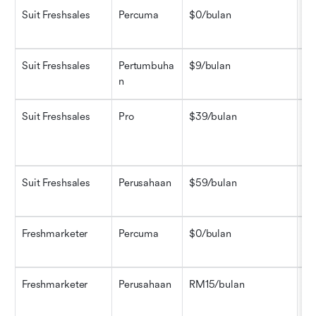
Suit Freshsales
Percuma
$0/bulan
Fu
pe
Suit Freshsales
Pertumbuha
$9/bulan
CR
n
di
Suit Freshsales
Pro
$39/bulan
Al
sa
m
Suit Freshsales
Perusahaan
$59/bulan
Ke
al
Freshmarketer
Percuma
$0/bulan
Ke
as
Freshmarketer
Perusahaan
RM15/bulan
Pe
pe