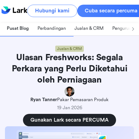
Hubungi kami
Cuba secara percuma
Pusat Blog
Perbandingan
Jualan & CRM
Pengurusan 
Jualan & CRM
Ulasan Freshworks: Segala
Perkara yang Perlu Diketahui
oleh Perniagaan
Ryan Tanner
Pakar Pemasaran Produk
19 Jan 2026
Gunakan Lark secara PERCUMA