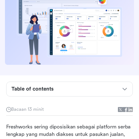
Apakah Freshworks, dan untuk siapa ia
dibangunkan?
Table of contents
Bagaimana menetapkan dan menggunakan
Freshworks?
Bacaan 13 minit
Ciri utama yang paling dihargai oleh pengguna
Freshworks sering diposisikan sebagai platform serba 
dalam Freshworks
lengkap yang mudah diakses untuk pasukan jualan, 