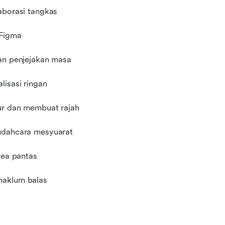
aborasi tangkas
 Figma
dan penjejakan masa
lisasi ringan
tur dan membuat rajah
mudahcara mesyuarat
dea pantas
maklum balas