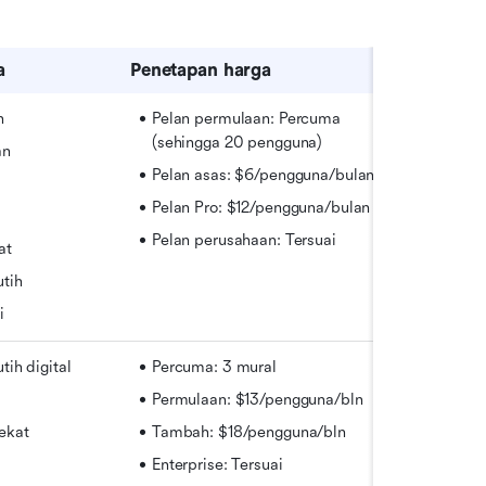
a
Penetapan harga
n
Pelan permulaan: Percuma 
(sehingga 20 pengguna)
an
Pelan asas: $6/pengguna/bulan
Pelan Pro: $12/pengguna/bulan
Pelan perusahaan: Tersuai
at
tih
i
tih digital
Percuma: 3 mural
Permulaan: $13/pengguna/bln
ekat
Tambah: $18/pengguna/bln
Enterprise: Tersuai