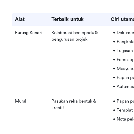
Alat
Terbaik untuk
Ciri utam
Burung Kenari
Kolaborasi bersepadu & 
Dokume
pengurusan projek
Pangkal
Tugasan
Pemesej
Mesyuar
Papan pu
Automas
Mural
Pasukan reka bentuk & 
Papan pu
kreatif
Templat
Nota pel