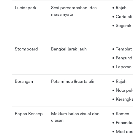
Lucidspark
Sesi percambahan idea 
Rajah
masa nyata
Carta ali
Segerak 
Stormboard
Bengkel jarak jauh
Templat
Pengundi
Laporan
Berangan
Peta minda & carta alir
Rajah
Nota pel
Kerangk
Papan Konsep
Maklum balas visual dan 
Komen
ulasan
Penanda
Mod per