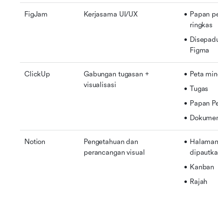
FigJam
Kerjasama UI/UX
Papan pe
ringkas
Disepadu
Figma
ClickUp
Gabungan tugasan + 
Peta mi
visualisasi
Tugas
Papan P
Dokume
Notion
Pengetahuan dan 
Halaman 
perancangan visual
dipautk
Kanban
Rajah