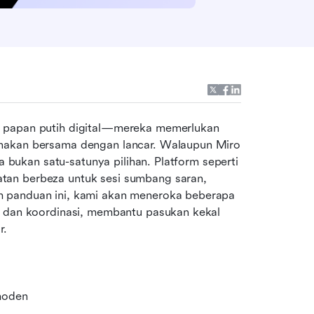
r papan putih digital—mereka memerlukan 
nakan bersama dengan lancar. Walaupun Miro 
a bukan satu-satunya pilihan. Platform seperti 
an berbeza untuk sesi sumbang saran, 
mengatur idea, dan mengurus kerja berpasukan. Dalam panduan ini, kami akan meneroka beberapa 
i dan koordinasi, membantu pasukan kekal 
r.
 moden