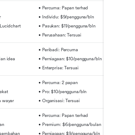
Percuma: Papan terhad
r
Individu: $9/pengguna/bln
Lucidchart
Pasukan: $11/pengguna/bln
Perusahaan: Tersuai
Peribadi: Percuma
an idea
Perniagaan: $10/pengguna/bln
Enterprise: Tersuai
Percuma: 2 papan
ekat
Pro: $10/pengguna/bln
a wayar
Organisasi: Tersuai
Percuma: Papan terhad
an
Premium: $6/pengguna/bulan
sembahan
Perniagaan: $9/pengguna/bln