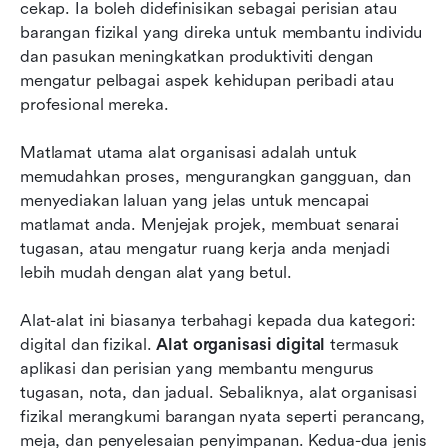
cekap. Ia boleh didefinisikan sebagai perisian atau 
8 alat organisasi teratas
barangan fizikal yang direka untuk membantu individu 
Aliran masa depan dalam alat organisasi
dan pasukan meningkatkan produktiviti dengan 
mengatur pelbagai aspek kehidupan peribadi atau 
Kesimpulan
profesional mereka.
Soalan Lazim
Matlamat utama alat organisasi adalah untuk 
Bacaan berkaitan
memudahkan proses, mengurangkan gangguan, dan 
menyediakan laluan yang jelas untuk mencapai 
matlamat anda. Menjejak projek, membuat senarai 
tugasan, atau mengatur ruang kerja anda menjadi 
lebih mudah dengan alat yang betul.
Alat-alat ini biasanya terbahagi kepada dua kategori: 
digital dan fizikal. 
Alat organisasi digital
 termasuk 
aplikasi dan perisian yang membantu mengurus 
tugasan, nota, dan jadual. Sebaliknya, alat organisasi 
fizikal merangkumi barangan nyata seperti perancang, 
meja, dan penyelesaian penyimpanan. Kedua-dua jenis 