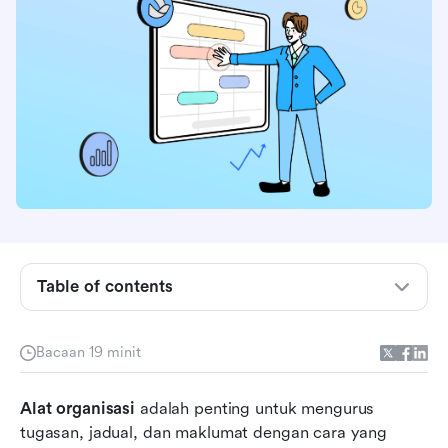
Kenapa anda memerlukan alat organisasi?
Table of contents
Jenis alat organisasi
Bacaan 19 minit
Ciri-ciri utama yang perlu dicari dalam alat
organisasi
Alat organisasi
 adalah penting untuk mengurus 
Memilih alat organisasi yang sesuai untuk anda
tugasan, jadual, dan maklumat dengan cara yang 