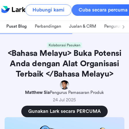
Hubungi kami
Cuba secara percuma
Pusat Blog
Perbandingan
Jualan & CRM
Pengurusan 
Kolaborasi Pasukan
<Bahasa Melayu> Buka Potensi
Anda dengan Alat Organisasi
Terbaik </Bahasa Melayu>
Matthew Sia
Pengurus Pemasaran Produk
24 Jul 2025
Gunakan Lark secara PERCUMA