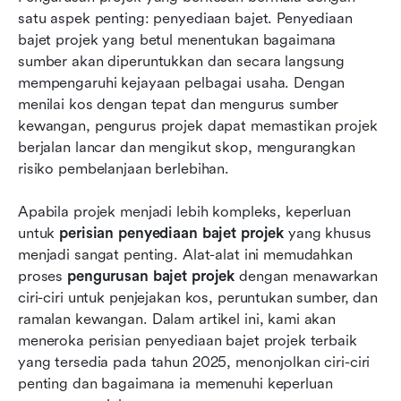
satu aspek penting: penyediaan bajet. Penyediaan 
Memperkenalkan perisian penganggaran projek
bajet projek yang betul menentukan bagaimana 
teratas pada tahun 2026
sumber akan diperuntukkan dan secara langsung 
mempengaruhi kejayaan pelbagai usaha. Dengan 
Menjelaskan ciri-ciri unik Lark
menilai kos dengan tepat dan mengurus sumber 
kewangan, pengurus projek dapat memastikan projek 
Kesimpulan
berjalan lancar dan mengikut skop, mengurangkan 
Soalan Lazim
risiko pembelanjaan berlebihan.
Bacaan berkaitan
Apabila projek menjadi lebih kompleks, keperluan 
untuk 
perisian penyediaan bajet projek
 yang khusus 
menjadi sangat penting. Alat-alat ini memudahkan 
proses 
pengurusan bajet projek
 dengan menawarkan 
ciri-ciri untuk penjejakan kos, peruntukan sumber, dan 
ramalan kewangan. Dalam artikel ini, kami akan 
meneroka perisian penyediaan bajet projek terbaik 
yang tersedia pada tahun 2025, menonjolkan ciri-ciri 
penting dan bagaimana ia memenuhi keperluan 