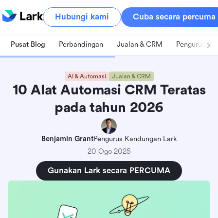
Hubungi kami
Cuba secara percuma
Pusat Blog
Perbandingan
Jualan & CRM
Pengurusan 
AI & Automasi
Jualan & CRM
10 Alat Automasi CRM Teratas
pada tahun 2026
Benjamin Grant
Pengurus Kandungan Lark
20 Ogo 2025
Gunakan Lark secara PERCUMA