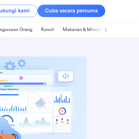
ubungi kami
Cuba secara percuma
ngurusan Orang
Runcit
Makanan & Minuman
Teknologi &