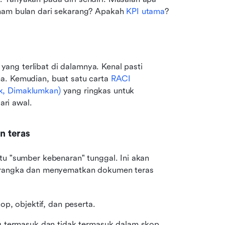
enam bulan dari sekarang? Apakah 
KPI utama
?
ng terlibat di dalamnya. Kenal pasti 
a. Kemudian, buat satu carta 
RACI 
k, Dimaklumkan)
 yang ringkas untuk 
ri awal.
n teras
tu "sumber kebenaran" tunggal. Ini akan 
merangka dan menyematkan dokumen teras 
op, objektif, dan peserta.
g termasuk dan tidak termasuk dalam skop 