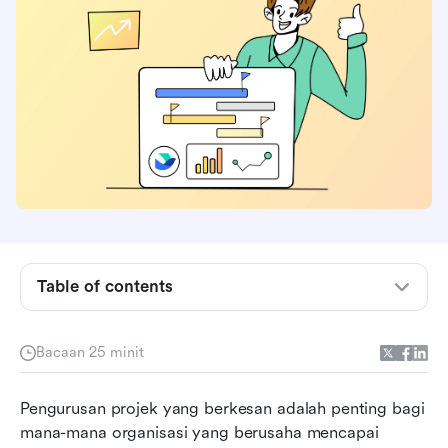
Table of contents
Apakah sistem maklumat pengurusan projek?
Manfaat Menggunakan Sistem Maklumat
Bacaan 25 minit
Pengurusan Projek
Memilih sistem maklumat pengurusan projek
Pengurusan projek yang berkesan adalah penting bagi 
yang tepat
mana-mana organisasi yang berusaha mencapai 