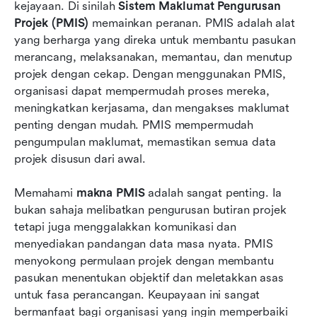
kejayaan. Di sinilah 
Sistem Maklumat Pengurusan 
10 Sistem Maklumat Pengurusan Projek Teratas
Projek (PMIS)
 memainkan peranan. PMIS adalah alat 
Trend masa depan dalam sistem maklumat
yang berharga yang direka untuk membantu pasukan 
pengurusan projek
merancang, melaksanakan, memantau, dan menutup 
projek dengan cekap. Dengan menggunakan PMIS, 
Kesimpulan
organisasi dapat mempermudah proses mereka, 
meningkatkan kerjasama, dan mengakses maklumat 
Soalan Lazim
penting dengan mudah. PMIS mempermudah 
Bacaan berkaitan
pengumpulan maklumat, memastikan semua data 
projek disusun dari awal.
Memahami 
makna PMIS
 adalah sangat penting. Ia 
bukan sahaja melibatkan pengurusan butiran projek 
tetapi juga menggalakkan komunikasi dan 
menyediakan pandangan data masa nyata. PMIS 
menyokong permulaan projek dengan membantu 
pasukan menentukan objektif dan meletakkan asas 
untuk fasa perancangan. Keupayaan ini sangat 
bermanfaat bagi organisasi yang ingin memperbaiki 